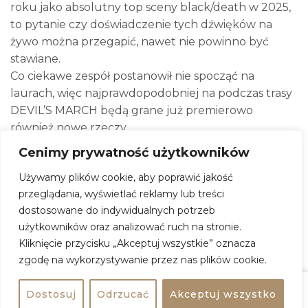
roku jako absolutny top sceny black/death w 2025,
to pytanie czy doświadczenie tych dźwięków na
żywo można przegapić, nawet nie powinno być
stawiane.
Co ciekawe zespół postanowił nie spocząć na
laurach, więc najprawdopodobniej na podczas trasy
DEVIL’S MARCH będą grane już premierowo
również nowe rzeczy.
Dla fanów: Revenge, Cultes Des Ghoules, Demoncy.
Cenimy prywatność użytkowników
Używamy plików cookie, aby poprawić jakość
Trucizna + Pralaya / koncert
przeglądania, wyświetlać reklamy lub treści
dostosowane do indywidualnych potrzeb
Kiedy:
6 marca 2026, godz. 19:00
użytkowników oraz analizować ruch na stronie.
Gdzie:
VooDoo Club
Kliknięcie przycisku „Akceptuj wszystkie” oznacza
zgodę na wykorzystywanie przez nas plików cookie.
Adres:
al. Prymasa Tysiąclecia 48A, 01-242 Warszawa
Wstęp:
84 zł
Dostosuj
Odrzucać
Akceptuj wszystko
Udostępnij
Kup bilet