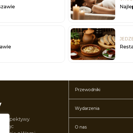
zawie
Najle
JEDZ
zawie
Resta
Przewodniki
Wydarzenia
perspektywy.
worząc
O nas