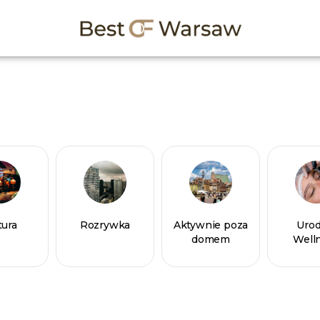
tura
Rozrywka
Aktywnie poza
Urod
domem
Well