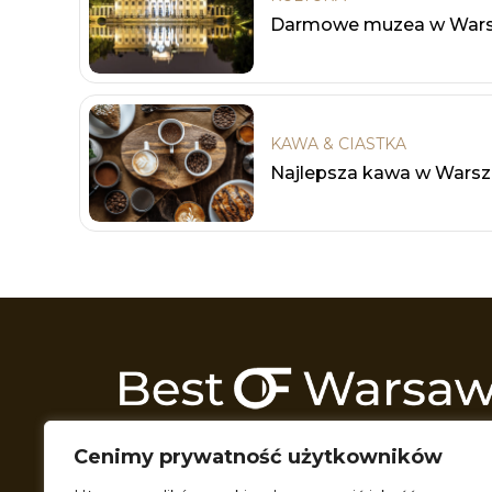
Darmowe muzea w Wars
KAWA & CIASTKA
Najlepsza kawa w Wars
Odkrywamy Warszawę z każdej możliwej 
Cenimy prywatność użytkowników
Przeszukujemy wszelkie zakątki miasta t