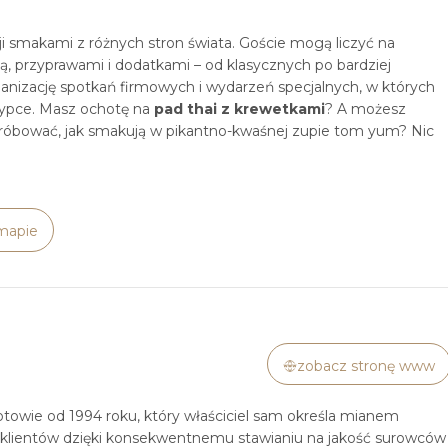
ji smakami z różnych stron świata. Goście mogą liczyć na
, przyprawami i dodatkami – od klasycznych po bardziej
ganizację spotkań firmowych i wydarzeń specjalnych, w których
zypce. Masz ochotę na
pad thai z krewetkami
? A możesz
spróbować, jak smakują w pikantno-kwaśnej zupie tom yum? Nic
mapie
zobacz stronę www
towie od 1994 roku, który właściciel sam określa mianem
e klientów dzięki konsekwentnemu stawianiu na jakość surowców