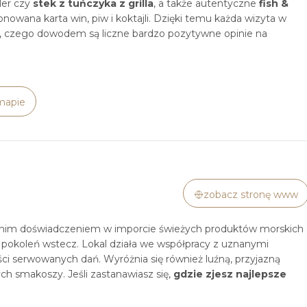
ller czy
stek z tuńczyka z grilla
, a także autentyczne
fish &
owana karta win, piw i koktajli. Dzięki temu każda wizyta w
e, czego dowodem są liczne bardzo pozytywne opinie na
mapie
zobacz stronę www
letnim doświadczeniem w imporcie świeżych produktów morskich
h pokoleń wstecz. Lokal działa we współpracy z uznanymi
ści serwowanych dań. Wyróżnia się również luźną, przyjazną
ych smakoszy. Jeśli zastanawiasz się,
gdzie zjesz
najlepsze