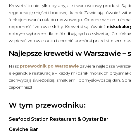
Krewetki to nie tylko pyszny, ale i wartościowy produkt. Są
regenerację mięśni i budowę tkanek. Zawierają również wit
funkcjonowania układu nerwowego. Obecne w nich minerały, t
odporność i zdrowie skóry. Krewetki są również
niskokalo
dobrym wyborem dla osób dbających o sylwetkę. Co ciekawe, 
wspierać zdrowie oczu i chronić komórki przed stresem ok
Najlepsze krewetki w Warszawie – 
Nasz
przewodnik po Warszawie
zawiera najlepsze warsz
eleganckie restauracje – każdy miłośnik morskich przysmaków
zachwycają świeżością, smakiem i pomysłowością dań. Spraw
zapomnisz!
W tym przewodniku:
Seafood Station Restaurant & Oyster Bar
Ceviche Bar