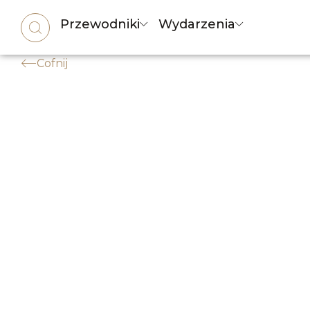
Przewodniki
Wydarzenia
Cofnij
JEDZENIE
,
RESTAURACJE
Najlepsze krewetki w 
Twój przewodnik po lokalach serwującyc