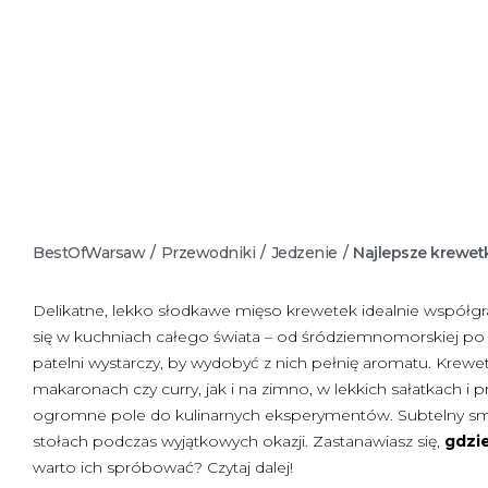
BestOfWarsaw
/
Przewodniki
/
Jedzenie
/
Najlepsze krewet
Delikatne, lekko słodkawe mięso krewetek idealnie współgr
się w kuchniach całego świata – od śródziemnomorskiej po 
patelni wystarczy, by wydobyć z nich pełnię aromatu. Kre
makaronach czy curry, jak i na zimno, w lekkich sałatkach i
ogromne pole do kulinarnych eksperymentów. Subtelny smak 
stołach podczas wyjątkowych okazji. Zastanawiasz się,
gdzi
warto ich spróbować? Czytaj dalej!