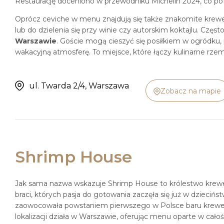
Restaurację doceniono w przewodniku Michelin 2024, co pot
Oprócz ceviche w menu znajdują się także znakomite krewe
lub do dzielenia się przy winie czy autorskim koktajlu. Częst
Warszawie
. Goście mogą cieszyć się posiłkiem w ogródku
wakacyjną atmosferę. To miejsce, które łączy kulinarne rz
ul. Twarda 2/4, Warszawa
Zobacz na mapie
Shrimp House
Jak sama nazwa wskazuje Shrimp House to królestwo krewe
braci, których pasja do gotowania zaczęła się już w dziecińst
zaowocowała powstaniem pierwszego w Polsce baru krewe
lokalizacji działa w Warszawie, oferując menu oparte w cał