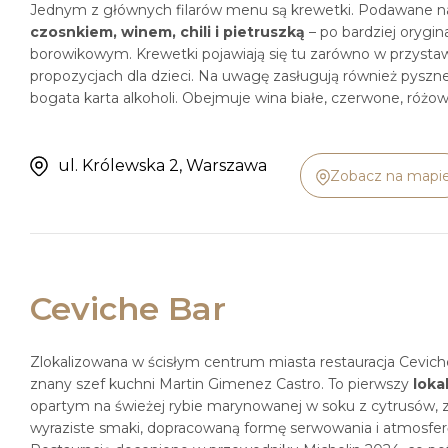
Jednym z głównych filarów menu są krewetki. Podawane na
czosnkiem, winem, chili i pietruszką
– po bardziej orygin
borowikowym. Krewetki pojawiają się tu zarówno w przysta
propozycjach dla dzieci. Na uwagę zasługują również pysz
bogata karta alkoholi. Obejmuje wina białe, czerwone, róż
ul. Królewska 2, Warszawa
Zobacz na mapi
Ceviche Bar
Zlokalizowana w ścisłym centrum miasta restauracja Ceviche
znany szef kuchni Martin Gimenez Castro. To pierwszy
loka
opartym na świeżej rybie marynowanej w soku z cytrusów, z d
wyraziste smaki, dopracowaną formę serwowania i atmosferę,