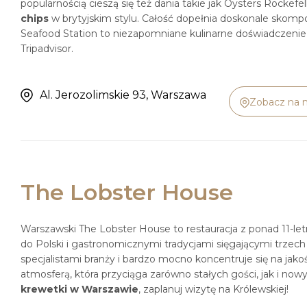
popularnością cieszą się też dania takie jak Oysters Rockefe
chips
w brytyjskim stylu. Całość dopełnia doskonale skompon
Seafood Station to niezapomniane kulinarne doświadczeni
Tripadvisor.
Al. Jerozolimskie 93, Warszawa
Zobacz na 
The Lobster House
Warszawski The Lobster House to restauracja z ponad 11-
do Polski i gastronomicznymi tradycjami sięgającymi trzec
specjalistami branży i bardzo mocno koncentruje się na jako
atmosferą, która przyciąga zarówno stałych gości, jak i now
krewetki w Warszawie
, zaplanuj wizytę na Królewskiej!