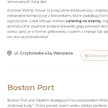
serwowanych tutaj dań.
Kuchnia Shrimp House to połączenie kreatywności i inspirac
niebanalne kompozycje z krewetkami, które zaskakują formą
egzotyczne. Lokal oferuje również
catering na eventy
, or
aromatyczne starannie podane krewetki grają pierwsze skr
wolisz zjeść je w formie grillowanej z sosem z mango lub 
nie stoi na przeszkodzie!
ul. Grzybowska 43a, Warszawa
Zobacz na 
Boston Port
Boston Port jest lokalem działającym na warszawskim Moko
„kultowej budy”. Przez ponad ćwierć wieku zdobył zaufani