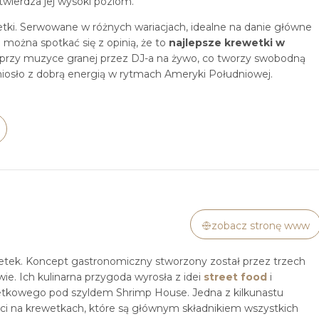
wierdza jej wysoki poziom.
tki. Serwowane w różnych wariacjach, idealne na danie główne
o można spotkać się z opinią, że to
najlepsze krewetki w
, przy muzyce granej przez DJ-a na żywo, co tworzy swobodną
emiosło z dobrą energią w rytmach Ameryki Południowej.
zobacz stronę www
tek. Koncept gastronomiczny stworzony został przez trzech
wie. Ich kulinarna przygoda wyrosła z idei
street food
i
tkowego pod szyldem Shrimp House. Jedna z kilkunastu
ości na krewetkach, które są głównym składnikiem wszystkich