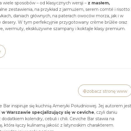
 wiele sposobów – od klasycznych wersji –
z masłem,
alne zestawienia, na przykład z jarmużem, serem comté i risotto
wkach, daniach głównych, na paterach owoców morza, jak i w
ne desery. W tym perfekcyjnie przygotowany crème brûlée oraz
owe, wermuty, ekskluzywne szampany i koktajle klasy premium.
e
zobacz stronę www
 Bar inspiruje się kuchnią Ameryki Południowej. Jej autorem jes
l w Warszawie specjalizujący się w ceviche
, czyli daniu
odatkiem kolendry, cebuli i chili. Ceviche Bar stawia na
 która łączy kulinarną jakość z latynoskim charakterem.