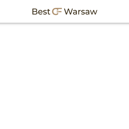
Warszawie
h najsmaczniejsze krewetki w mieście