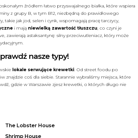
 doskonałym źródłem łatwo przyswajalnego białka, które wspiera
aminy z grupy B, w tym B12, niezbędną do prawidłowego
akie jak jod, selen i cynk, wspomagają pracę tarczycy,
ryczne
i mają
niewielką zawartość tłuszczu
, co czyni je
zawierają astaksantynę: silny przeciwutleniacz, który może
sydacyjnym.
sprawdź nasze typy!
awskie
lokale serwujące krewetki
. Od street foodu po
 znajdzie coś dla siebie. Starannie wybraliśmy miejsca, które
dź, gdzie w Warszawie zjesz krewetki, o których długo nie
The Lobster House
Shrimp House