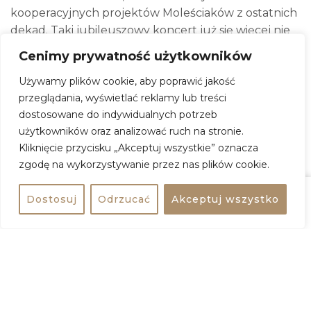
kooperacyjnych projektów Moleściaków z ostatnich
dekad. Taki jubileuszowy koncert już się więcej nie
powtórzy, a wiele z tych odkopanych klasyków
Cenimy prywatność użytkowników
usłyszycie tylko ten jeden jedyny raz na Letniej
Używamy plików cookie, aby poprawić jakość
Scenie Progresji.
przeglądania, wyświetlać reklamy lub treści
Oczywiście 30. urodziny Molesty Ewenement nie
dostosowane do indywidualnych potrzeb
mogą się odbyć bez zaprzyjaźnionych artystów.
użytkowników oraz analizować ruch na stronie.
Gościnny udział w wydarzeniu potwierdziła
Kliknięcie przycisku „Akceptuj wszystkie” oznacza
śmietanka hiphopowych wykonawców z całej Polski.
zgodę na wykorzystywanie przez nas plików cookie.
Personalia tej mocnej i wielopokoleniowej ekipy
poznamy już wkrótce!
Dostosuj
Odrzucać
Akceptuj wszystko
Udostępnij
Kup bilet
Molesta Ewenement XXX lat na scenie
Kiedy:
26 czerwca 2026, godz. 18:00
Gdzie:
Letnia Scena Progresji