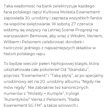
Taka wiadomość na bank zelektryzuje każdego
fana polskiego rapu! Kultowa Molesta Ewenement
zapowiada 30. urodziny i zaprasza wszystkich fanów
na wspólne świętowanie. W sobotę 27 czerwca
widzimy się wszyscy na Letniej Scenie Progresji na
warszawskim Bemowie, aby wraz z Włodim, Vieniem,
Wilkiem i Pelsonem celebrować dorobek i
twórczość jednego z najważniejszych składów w
historii polskiego rapu.
To będzie wieczór pełen hiphopowej klasyki, która
ukształtowała całe pokolenie! Od “Skandalu”,
poprzez “Ewenement” i “Taką płytę”, aż po specjalny
urodzinowy set na 20. urodziny albumu “Nigdy nie
mów nigdy”. Nie zabraknie też kanonicznych
numerów z “Molesty + Kumple”, trylogii
“Autentyków” Vienia z Pelsonem, “Radia
Ewenement 5G FM”, a także solowych i