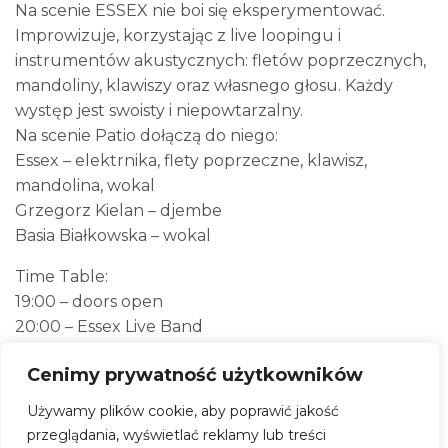
Na scenie ESSEX nie boi się eksperymentować.
Improwizuje, korzystając z live loopingu i
instrumentów akustycznych: fletów poprzecznych,
mandoliny, klawiszy oraz własnego głosu. Każdy
występ jest swoisty i niepowtarzalny.
Na scenie Patio dołączą do niego:
Essex – elektrnika, flety poprzeczne, klawisz,
mandolina, wokal
Grzegorz Kielan – djembe
Basia Białkowska – wokal
Time Table:
19:00 – doors open
20:00 – Essex Live Band
ESSEX
Cenimy prywatność użytkowników
Bilety:
Używamy plików cookie, aby poprawić jakość
Przedsprzedaż online: 40 PLN
przeglądania, wyświetlać reklamy lub treści
W dniu wydarzenia (na miejscu): 50 PLN