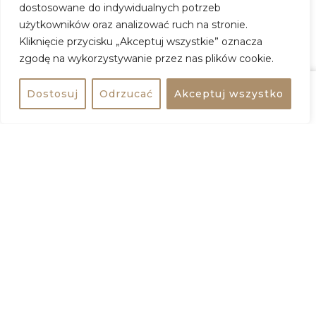
dostosowane do indywidualnych potrzeb
użytkowników oraz analizować ruch na stronie.
Kliknięcie przycisku „Akceptuj wszystkie” oznacza
Smolna Tribe pres. Essex Live Band | Live
zgodę na wykorzystywanie przez nas plików cookie.
Music Session
Dostosuj
Odrzucać
Akceptuj wszystko
Udostępnij
Kup bilet
Kiedy:
12 marca 2026, godz. 20:00
Gdzie:
Smolna38
Adres:
ul. Smolna 38, 00-375 Warszawa
Wstęp:
40 – 50 zł
ZOBACZ WIĘCEJ
Kup Bilet
EVENTIM