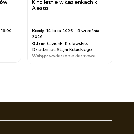
tów
Kino letnie w Łazienkach x
Zaćm
Alesto
Spad
 18:00
Kiedy:
14 lipca 2026 – 8 września
Kied
2026
Gdzi
Gdzie:
Łazienki Królewskie,
Nauk
Dziedziniec Stajni Kubickiego
Wst
Wstęp:
wydarzenie darmowe