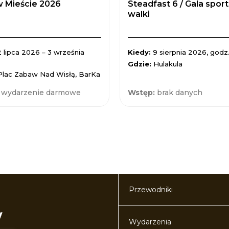
 Mieście 2026
Steadfast 6 / Gala spor
walki
2 lipca 2026 – 3 września
Kiedy:
9 sierpnia 2026, godz.
Gdzie:
Hulakula
Plac Zabaw Nad Wisłą, BarKa
:
wydarzenie darmowe
Wstęp:
brak danych
Przewodniki
Wydarzenia