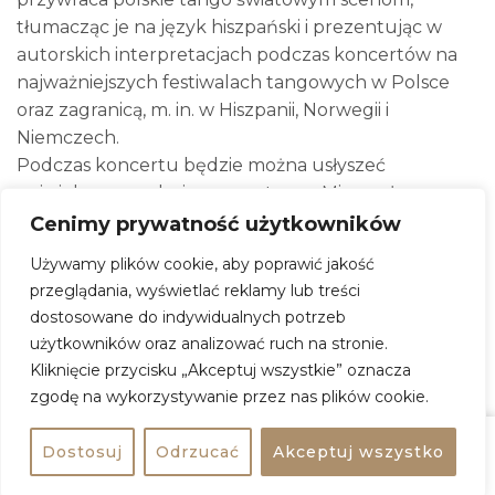
tłumacząc je na język hiszpański i prezentując w
autorskich interpretacjach podczas koncertów na
najważniejszych festiwalach tangowych w Polsce
oraz zagranicą, m. in. w Hiszpanii, Norwegii i
Niemczech.
Podczas koncertu będzie można usłyszeć
największe przeboje z repertuaru Mieczysława
Fogga, przeplatane z ponadczasowymi tangami i
Cenimy prywatność użytkowników
walcami takimi jak: „Miłość Ci wszystko wybaczy”,
Używamy plików cookie, aby poprawić jakość
„Rebeka”, „Chryzantemy złociste”, „Upić się warto”
przeglądania, wyświetlać reklamy lub treści
czy „La Cumparsita”.
dostosowane do indywidualnych potrzeb
/ bilet – 50 zł /
użytkowników oraz analizować ruch na stronie.
Kliknięcie przycisku „Akceptuj wszystkie” oznacza
zgodę na wykorzystywanie przez nas plików cookie.
Potańcówka z Foggiem – Magdalena
Lechowska i La Polaca Kwintet
Dostosuj
Odrzucać
Akceptuj wszystko
Udostępnij
Kup bilet
Kiedy:
19 lipca 2026, godz. 18:00