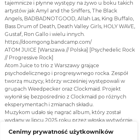
tajemnicze i płynne występy na żywo u boku takich
artystów jak Amyl and the Sniffers, The Black
Angels, BADBADNOTGOOD, Allah Las, King Buffalo,
Bass Drum of Death, Death Valley Girls, HOLY WAVE,
Gustaf, Ron Gallo i wielu innych.
https://doomgong.bandcamp.com/
ATOM JUICE [Warszawa // Polska] [Psychedelic Rock
// Progressive Rock]
Atom Juice to trio z Warszawy grające
psychodelicznego i progresywnego rocka. Zespół
tworzą muzycy, którzy wcześniej występowali w
grupach Weedpecker oraz Clockmaid. Projekt
wyłonił się bezpośrednio z Clockmaid po różnych
eksperymentach i zmianach składu.
Muzykom udało się nagrać album, który został
wydany w lipcu 2025 roku przez włoską wytwórnię
Heavy Psych Sound. Zespół przechodził przez kilka
Cenimy prywatność użytkowników
transformacji, aż ostatecznie przyjął formę power