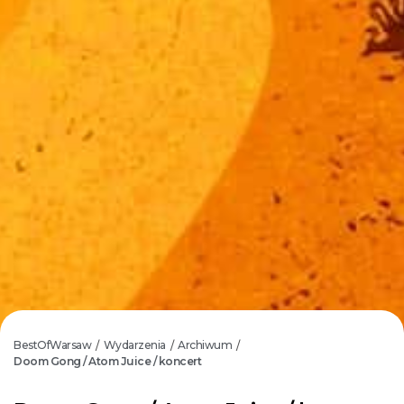
BestOfWarsaw
Wydarzenia
Archiwum
/
/
/
Doom Gong / Atom Juice / koncert