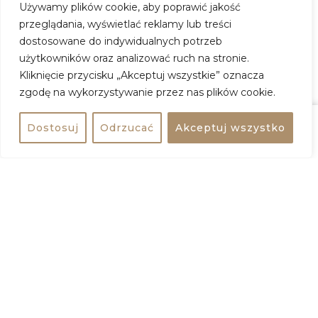
Używamy plików cookie, aby poprawić jakość
trio opartego na trzech wokalistach.
przeglądania, wyświetlać reklamy lub treści
Skład tworzą: Piotr Kuks (perkusja, wokal), Karol
dostosowane do indywidualnych potrzeb
Melak (gitara, wokal) oraz Bartek Dobry (bas, wokal).
użytkowników oraz analizować ruch na stronie.
Więcej informacji: bilety 79 (+opłata serwisowa)//100
Kliknięcie przycisku „Akceptuj wszystkie” oznacza
zgodę na wykorzystywanie przez nas plików cookie.
Doom Gong / Atom Juice / koncert
Dostosuj
Odrzucać
Akceptuj wszystko
Udostępnij
Kup bilet
Kiedy:
15 lipca 2026, godz. 19:00
Gdzie:
Chmury
Adres:
ul. 11 Listopada 22, 03-436 Warszawa
Wstęp:
85 zł
ZOBACZ WIĘCEJ