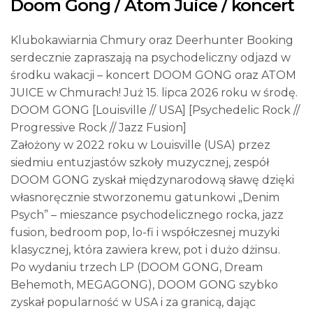
Doom Gong / Atom Juice / koncert
Klubokawiarnia Chmury oraz Deerhunter Booking
serdecznie zapraszają na psychodeliczny odjazd w
środku wakacji – koncert DOOM GONG oraz ATOM
JUICE w Chmurach! Już 15. lipca 2026 roku w środę.
DOOM GONG [Louisville // USA] [Psychedelic Rock //
Progressive Rock // Jazz Fusion]
Założony w 2022 roku w Louisville (USA) przez
siedmiu entuzjastów szkoły muzycznej, zespół
DOOM GONG zyskał międzynarodową sławę dzięki
własnoręcznie stworzonemu gatunkowi „Denim
Psych” – mieszance psychodelicznego rocka, jazz
fusion, bedroom pop, lo-fi i współczesnej muzyki
klasycznej, która zawiera krew, pot i dużo dżinsu.
Po wydaniu trzech LP (DOOM GONG, Dream
Behemoth, MEGAGONG), DOOM GONG szybko
zyskał popularność w USA i za granicą, dając