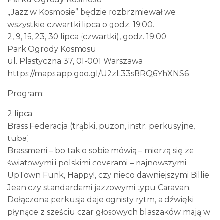
„Jazz w Kosmosie” będzie rozbrzmiewał we
wszystkie czwartki lipca o godz. 19:00.
2, 9, 16, 23, 30 lipca (czwartki), godz. 19:00
Park Ogrody Kosmosu
ul. Plastyczna 37, 01-001 Warszawa
https://maps.app.goo.gl/U2zL33sBRQ6YhXNS6
Program:
2 lipca
Brass Federacja (trąbki, puzon, instr. perkusyjne,
tuba)
Brassmeni – bo tak o sobie mówią – mierzą się ze
światowymi i polskimi coverami – najnowszymi
UpTown Funk, Happy!, czy nieco dawniejszymi Billie
Jean czy standardami jazzowymi typu Caravan.
Dołączona perkusja daje ognisty rytm, a dźwięki
płynące z sześciu czar głosowych blaszaków mają w