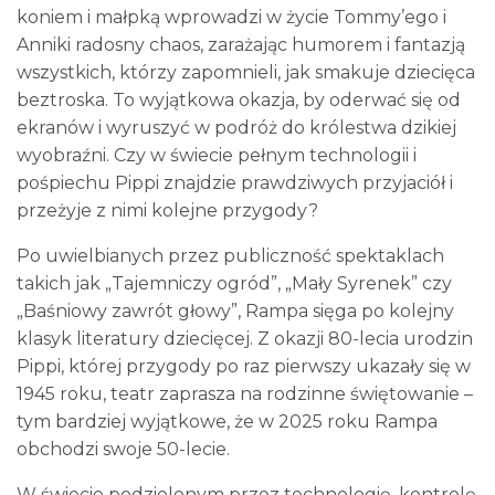
koniem i małpką wprowadzi w życie Tommy’ego i
Anniki radosny chaos, zarażając humorem i fantazją
wszystkich, którzy zapomnieli, jak smakuje dziecięca
beztroska. To wyjątkowa okazja, by oderwać się od
ekranów i wyruszyć w podróż do królestwa dzikiej
wyobraźni. Czy w świecie pełnym technologii i
pośpiechu Pippi znajdzie prawdziwych przyjaciół i
przeżyje z nimi kolejne przygody?
Po uwielbianych przez publiczność spektaklach
takich jak „Tajemniczy ogród”, „Mały Syrenek” czy
„Baśniowy zawrót głowy”, Rampa sięga po kolejny
klasyk literatury dziecięcej. Z okazji 80-lecia urodzin
Pippi, której przygody po raz pierwszy ukazały się w
1945 roku, teatr zaprasza na rodzinne świętowanie –
tym bardziej wyjątkowe, że w 2025 roku Rampa
obchodzi swoje 50-lecie.
W świecie podzielonym przez technologię, kontrolę