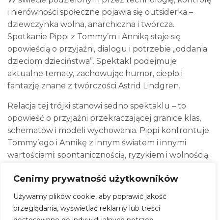
i nierówności społeczne pojawia się outsiderka –
dziewczynka wolna, anarchiczna i twórcza.
Spotkanie Pippi z Tommy’m i Anniką staje się
opowieścią o przyjaźni, dialogu i potrzebie „oddania
dzieciom dzieciństwa”. Spektakl podejmuje
aktualne tematy, zachowując humor, ciepło i
fantazję znane z twórczości Astrid Lindgren.
Relacja tej trójki stanowi sedno spektaklu – to
opowieść o przyjaźni przekraczającej granice klas,
schematów i modeli wychowania. Pippi konfrontuje
Tommy’ego i Annikę z innym światem i innymi
wartościami: spontanicznością, ryzykiem i wolnością.
To spotkanie zmusza bohaterów do weryfikacji
Cenimy prywatność użytkowników
dotychczasowych przekonań, ucząc ich otwartości,
odwagi i empatii. Spektakl nie jest prostą krytyką
Używamy plików cookie, aby poprawić jakość
systemu – to refleksja nad potrzebą dialogu i
przeglądania, wyświetlać reklamy lub treści
spotkania z tym, co Inne lub Obce. – Aga Błaszczak,