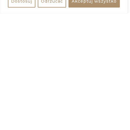
Dostosuj
Odrzucać
Akceptuj wszystko
Udostępnij
bezpłatne
−
Udostępnij wydarzenie
Dodaj do kalendarza
Interesujące wydarzenia