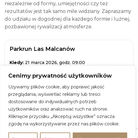
niezależnie od formy, umiejętności czy też
rezultatów jest tak samo mile widziany. Zapraszamy
do udziału w dogodnej dla każdego formie i luźnej,
pozbawionej rywalizacji atmosferze.
Parkrun Las Malcanów
Kiedy:
21 marca 2026, godz. 09:00
Gdzie:
Las Malcanów
Cenimy prywatność użytkowników
Adres:
Kotliny, Malcanów
Używamy plików cookie, aby poprawić jakość
Wstęp:
wydarzenie darmowe
przeglądania, wyświetlać reklamy lub treści
dostosowane do indywidualnych potrzeb
ZOBACZ WIĘCEJ
użytkowników oraz analizować ruch na stronie.
Kliknięcie przycisku „Akceptuj wszystkie” oznacza
zgodę na wykorzystywanie przez nas plików cookie.
+