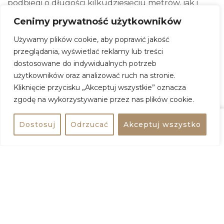
podbiegi o długości kilkudziesięciu metrów, jak i
odcinki płaskie oraz biegnące w dół. Start i meta
Cenimy prywatność użytkowników
znajdują się w pobliżu placu zabaw.
Używamy plików cookie, aby poprawić jakość
przeglądania, wyświetlać reklamy lub treści
Parkrun Fort V Włochy
dostosowane do indywidualnych potrzeb
użytkowników oraz analizować ruch na stronie.
Kiedy:
15 sierpnia 2026, godz. 09:00
Kliknięcie przycisku „Akceptuj wszystkie” oznacza
Gdzie:
Fort Włochy / Fort V Twierdzy Warszawa
zgodę na wykorzystywanie przez nas plików cookie.
Adres:
Ryżowa 50, Warszawa
Dostosuj
Odrzucać
Akceptuj wszystko
Udostępnij
bezpłatne
Wstęp:
wydarzenie darmowe
ZOBACZ WIĘCEJ
+
−