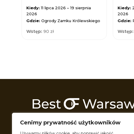
Kiedy:
11 lipca 2026 – 19 sierpnia
Kiedy:
2026
2026
Gdzie:
Ogrody Zamku Królewskiego
Gdzie:
Wstęp:
90 zł
Wstęp
Odkrywamy Warszawę z każdej możliwej 
Cenimy prywatność użytkowników
Przeszukujemy wszelkie zakątki miasta t
przeróżne formy multimedialne, by podzie
Używamy plików cookie, aby poprawić jakość