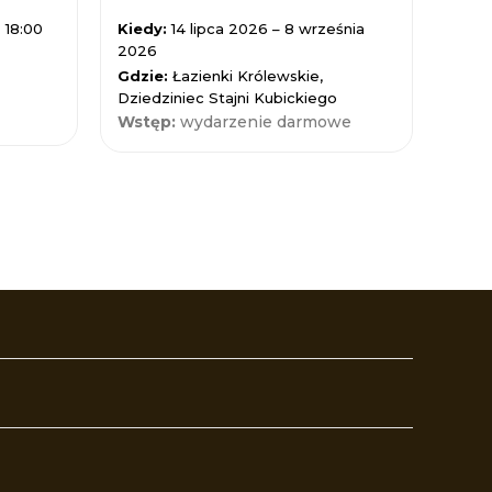
 18:00
Kiedy:
14 lipca 2026 – 8 września
Kied
2026
Gdzi
Gdzie:
Łazienki Królewskie,
Nauk
Dziedziniec Stajni Kubickiego
Wst
Wstęp:
wydarzenie darmowe