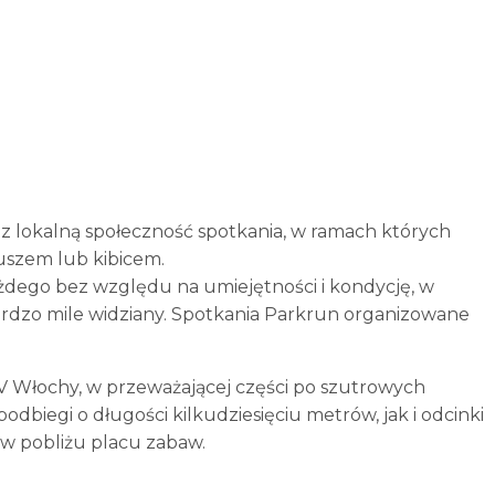
z lokalną społeczność spotkania, w ramach których
uszem lub kibicem.
ażdego bez względu na umiejętności i kondycję, w
bardzo mile widziany. Spotkania Parkrun organizowane
 V Włochy, w przeważającej części po szutrowych
podbiegi o długości kilkudziesięciu metrów, jak i odcinki
ę w pobliżu placu zabaw.