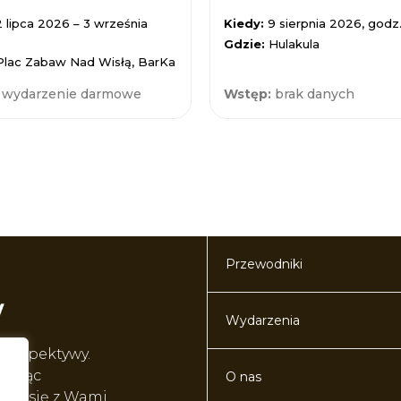
2 lipca 2026 – 3 września
Kiedy:
9 sierpnia 2026, godz.
Gdzie:
Hulakula
Plac Zabaw Nad Wisłą, BarKa
:
wydarzenie darmowe
Wstęp:
brak danych
Przewodniki
Wydarzenia
perspektywy.
worząc
O nas
lić się z Wami