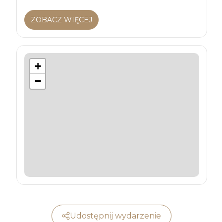
ZOBACZ WIĘCEJ
+
−
Udostępnij wydarzenie