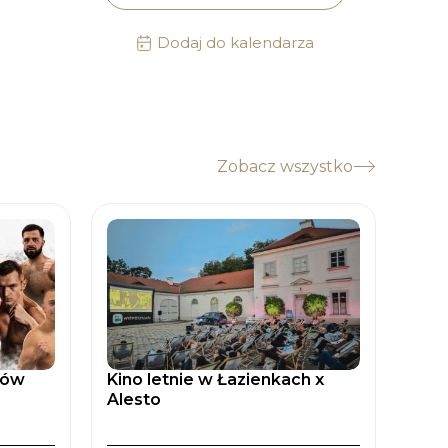
Dodaj do kalendarza
Zobacz wszystko
tów
Kino letnie w Łazienkach x
Zaćm
Alesto
Spad