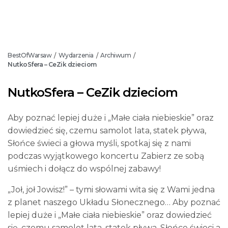
BestOfWarsaw
Wydarzenia
Archiwum
/
/
/
NutkoSfera – CeZik dzieciom
NutkoSfera – CeZik dzieciom
Aby poznać lepiej duże i „Małe ciała niebieskie” oraz
dowiedzieć się, czemu samolot lata, statek pływa,
Słońce świeci a głowa myśli, spotkaj się z nami
podczas wyjątkowego koncertu Zabierz ze sobą
uśmiech i dołącz do wspólnej zabawy!
„Joł, joł Jowisz!” – tymi słowami wita się z Wami jedna
z planet naszego Układu Słonecznego… Aby poznać
lepiej duże i „Małe ciała niebieskie” oraz dowiedzieć
się, czemu samolot lata, statek pływa, Słońce świeci a