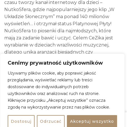
czasu tworzy kanał internetowy dla dzieci –
NutkoSfera, gdzie najpopularniejszy jego klip „W
Układzie Słonecznym” ma ponad 140 milionów
wyświetleń… i otrzymał status Platynowej Płyty!
NutkoSfera to piosenki dla najmłodszych, które
mają za zadanie bawić i uczyć. Celem CeZika jest
wyrabianie w dzieciach wrażliwości muzycznej,
dlatego unika aranżacji biesiadnych czy
dyskotekowych. Stara się, aby melodie wpadały w
Cenimy prywatność użytkowników
ucho, były proste, ale nie obciachowe. Dba o gust
muzyczny dzieci od najmłodszych lat. Jego piosenki
Używamy plików cookie, aby poprawić jakość
przeglądania, wyświetlać reklamy lub treści
zachęcają najmłodszych do wspólnej zabawy,
dostosowane do indywidualnych potrzeb
jednocześnie przekazując konkretną wiedzę oraz
użytkowników oraz analizować ruch na stronie.
rozmaite ciekawostki. Najpopularniejsze utwory to
Kliknięcie przycisku „Akceptuj wszystkie” oznacza
m.in. „T-Rex”, „Czarna dziura”, „Karłowate”,
zgodę na wykorzystywanie przez nas plików cookie.
„Abecadło”, „Nasze Słońce” i „Śmiga lokomotywa”.
Kanał NutkoSfera ma już ponad 420 milionów
Dostosuj
Odrzucać
Akceptuj wszystko
Udostępnij
wyświetleń i nadal pędzi niczym „Pociąg
Kup bilet