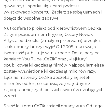
głowa myśli, spotkaj się z nami podczas
wyjątkowego koncertu. Zabierz ze sobą uśmiech i
dołącz do wspólnej zabawy!
Nutkosfera to projekt pod kierownictwem CeZika.
Za tym pseudonimem kryje się Cezary Nowak.
Artysta od dziecka (z małymi przerwami) brzdąka,
stuka, buczy, huczy i wyje! Od 2009 roku swoją
twórczość publikuje w Internecie. Do tej pory na
kanałach You Tube „CeZik” oraz „KlejNuty”
opublikował kilkadziesiąt filmów. Najpopularniejsze
zostały wyświetlone kilkadziesiąt milionów razy.
Łącznie materiały CeZika doczekały się setek
milionów odsłon, co sprawia, że jest jednym z
najpopularniejszych polskich twórców działających
w sieci.
Sześć lat temu CeZik zmienił obrany kurs. Od tego