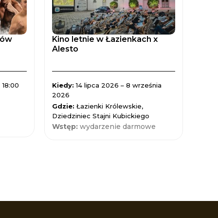
tów
Kino letnie w Łazienkach x
Zaćm
Alesto
Spad
 18:00
Kiedy:
14 lipca 2026 – 8 września
Kied
2026
Gdzi
Gdzie:
Łazienki Królewskie,
Nauk
Dziedziniec Stajni Kubickiego
Wst
Wstęp:
wydarzenie darmowe