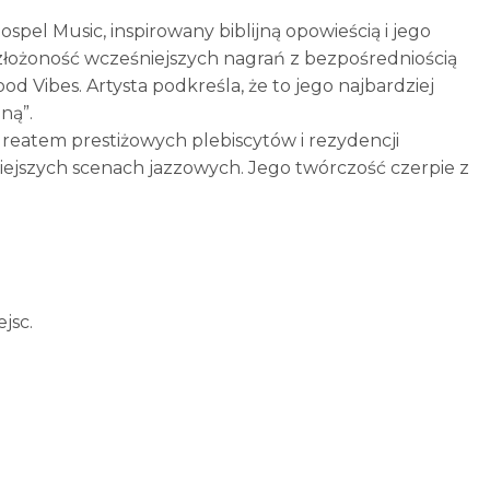
spel Music, inspirowany biblijną opowieścią i jego
czy złożoność wcześniejszych nagrań z bezpośredniością
d Vibes. Artysta podkreśla, że to jego najbardziej
ną”.
ureatem prestiżowych plebiscytów i rezydencji
iejszych scenach jazzowych. Jego twórczość czerpie z
jsc.