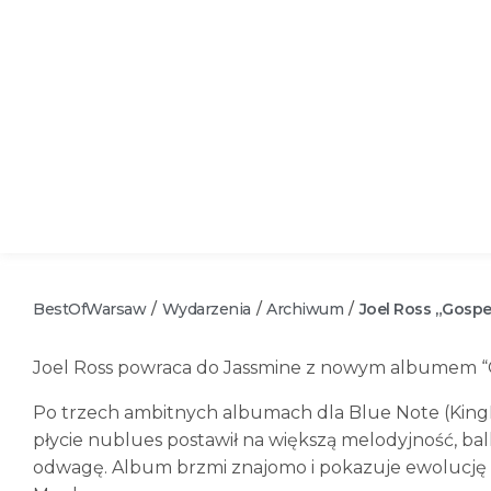
BestOfWarsaw
Wydarzenia
Archiwum
Joel Ross „Gospe
/
/
/
Joel Ross powraca do Jassmine z nowym albumem “G
Po trzech ambitnych albumach dla Blue Note (KingM
płycie nublues postawił na większą melodyjność, bal
odwagę. Album brzmi znajomo i pokazuje ewolucję li