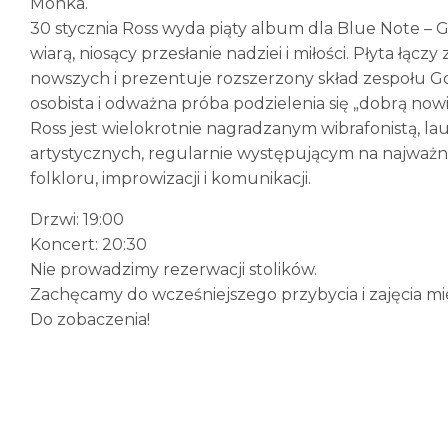
Monka.
30 stycznia Ross wyda piąty album dla Blue Note – Go
wiarą, niosący przesłanie nadziei i miłości. Płyta łą
nowszych i prezentuje rozszerzony skład zespołu Goo
osobista i odważna próba podzielenia się „dobrą nowi
Ross jest wielokrotnie nagradzanym wibrafonistą, la
artystycznych, regularnie występującym na najważn
folkloru, improwizacji i komunikacji.
Drzwi: 19:00
Koncert: 20:30
Nie prowadzimy rezerwacji stolików.
Zachęcamy do wcześniejszego przybycia i zajęcia mie
Do zobaczenia!