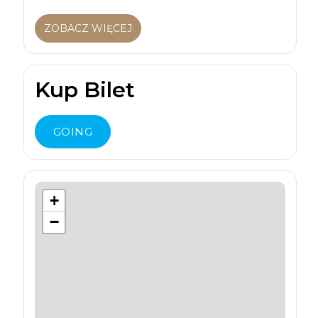
ZOBACZ WIĘCEJ
Kup Bilet
GOING
+
−