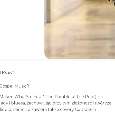
l Music”
ospel Music”!
aker, Who Are You?, The Parable of the Poet) na
lady i bluesa, zachowując przy tym złożoność i twórczą
dera, mimo że zawiera także covery Coltrane’a i