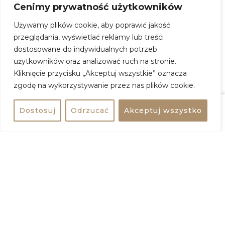
zaprosić. Nowy sezon, nowa energia.
Cenimy prywatność użytkowników
Używamy plików cookie, aby poprawić jakość
przeglądania, wyświetlać reklamy lub treści
Ignacy / Muzyczny Pawilon 2.0 – koncert
dostosowane do indywidualnych potrzeb
użytkowników oraz analizować ruch na stronie.
Kiedy:
26 kwietnia 2026, godz. 19:00
Kliknięcie przycisku „Akceptuj wszystkie” oznacza
Gdzie:
Hala Targowa Koszyki
zgodę na wykorzystywanie przez nas plików cookie.
Adres:
Koszykowa 63, 00-667 Warszawa
Wstęp:
65 zł
Dostosuj
Odrzucać
Akceptuj wszystko
Udostępnij
Kup bilet
ZOBACZ WIĘCEJ
+
−