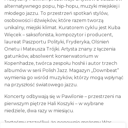
alternatywnego popu, hip-hopu, muzyki miejskiej i
młodego jazzu. To przestrzeń spotkań stylów,
osobowości i dźwięków, które razem tworzą
unikalny, miejski klimat. Kuratorem cyklu jest Kuba
Więcek – saksofonista, kompozytor i producent,
laureat Paszportu Polityki, Fryderyka, Olśnień
Onetu i Mateusza Trójki. Artysta znany z łączenia
gatunków, absolwent konserwatorium w
Kopenhadze, twórca zespołu hoshii i autor trzech
albumów w serii Polish Jazz. Magazyn „Downbeat”
wymienia go wśród muzyków, którzy mogą wpłynąć
na przyszłość światowego jazzu.
Koncerty odbywają się w Pawilonie – przestrzeni na
pierwszym piętrze Hali Koszyki – w wybrane
niedziele, dwa razy w miesiącu.
Jesteśmy szczęśliwi, że ponownie możemy Was