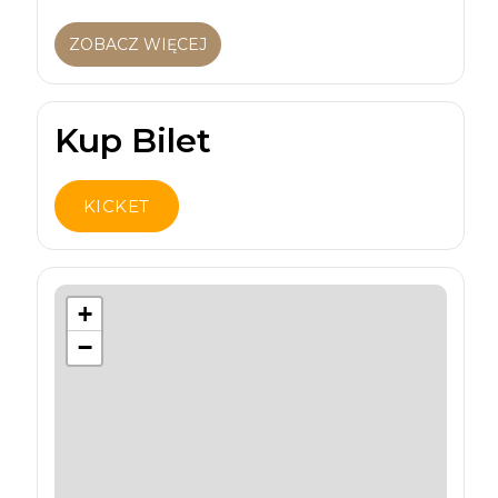
ZOBACZ WIĘCEJ
Kup Bilet
KICKET
+
−