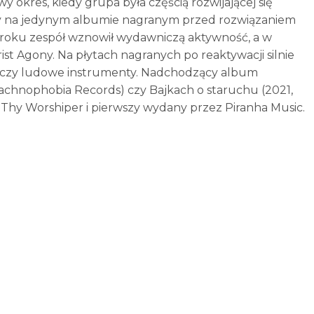
 okres, kiedy grupa była częścią rozwijającej się
ny na jedynym albumie nagranym przed rozwiązaniem
005 roku zespół wznowił wydawniczą aktywność, a w
rist Agony. Na płytach nagranych po reaktywacji silnie
iew czy ludowe instrumenty. Nadchodzący album
achnophobia Records) czy Bajkach o staruchu (2021,
hy Worshiper i pierwszy wydany przez Piranha Music.