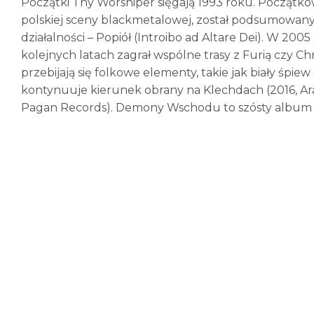
Początki Thy Worshiper sięgają 1993 roku. Początkowy
polskiej sceny blackmetalowej, został podsumowa
działalności – Popiół (Introibo ad Altare Dei). W 2
kolejnych latach zagrał wspólne trasy z Furią czy Ch
przebijają się folkowe elementy, takie jak biały śp
kontynuuje kierunek obrany na Klechdach (2016, Ar
Pagan Records). Demony Wschodu to szósty album T