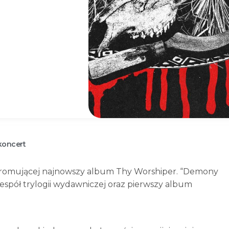
koncert
 promującej najnowszy album Thy Worshiper. “Demony
spół trylogii wydawniczej oraz pierwszy album