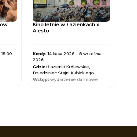
tów
Kino letnie w Łazienkach x
Zaćm
Alesto
Spad
 18:00
Kiedy:
14 lipca 2026 – 8 września
Kied
2026
Gdzi
Gdzie:
Łazienki Królewskie,
Nauk
Dziedziniec Stajni Kubickiego
Wst
Wstęp:
wydarzenie darmowe