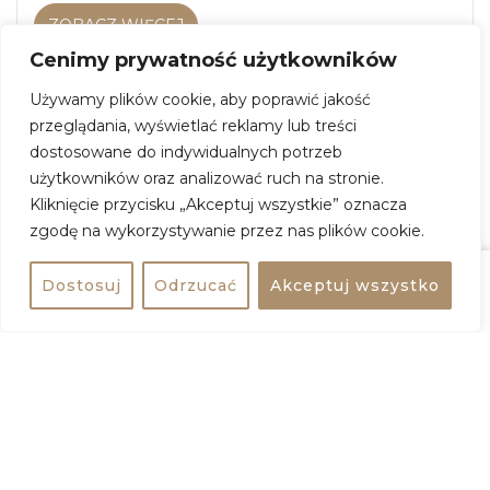
ZOBACZ WIĘCEJ
Cenimy prywatność użytkowników
Używamy plików cookie, aby poprawić jakość
+
przeglądania, wyświetlać reklamy lub treści
dostosowane do indywidualnych potrzeb
−
użytkowników oraz analizować ruch na stronie.
Kliknięcie przycisku „Akceptuj wszystkie” oznacza
zgodę na wykorzystywanie przez nas plików cookie.
Dostosuj
Odrzucać
Akceptuj wszystko
Udostępnij
bezpłatne
Udostępnij wydarzenie
Dodaj do kalendarza