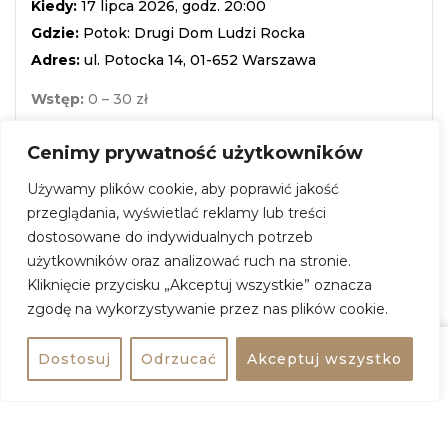
Kiedy:
17 lipca 2026, godz. 20:00
Gdzie:
Potok: Drugi Dom Ludzi Rocka
Adres:
ul. Potocka 14, 01-652 Warszawa
Wstęp:
0 – 30 zł
Wstęp:
wydarzenie darmowe
Cenimy prywatność użytkowników
Używamy plików cookie, aby poprawić jakość
ZOBACZ WIĘCEJ
przeglądania, wyświetlać reklamy lub treści
dostosowane do indywidualnych potrzeb
użytkowników oraz analizować ruch na stronie.
+
Kliknięcie przycisku „Akceptuj wszystkie” oznacza
zgodę na wykorzystywanie przez nas plików cookie.
−
Dostosuj
Odrzucać
Akceptuj wszystko
Udostępnij
Kup bilet