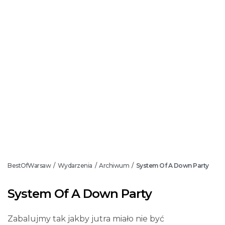
BestOfWarsaw
Wydarzenia
Archiwum
System Of A Down Party
/
/
/
System Of A Down Party
Zabalujmy tak jakby jutra miało nie być