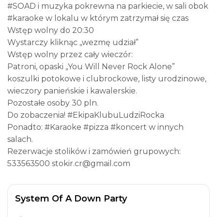
#SOAD i muzyka pokrewna na parkiecie, w sali obok
#karaoke w lokalu w którym zatrzymał się czas
Wstęp wolny do 20:30
Wystarczy kliknąc „wezmę udział”
Wstęp wolny przez cały wieczór:
Patroni, opaski „You Will Never Rock Alone”
koszulki potokowe i clubrockowe, listy urodzinowe,
wieczory panieńskie i kawalerskie.
Pozostałe osoby 30 pln.
Do zobaczenia! #EkipaKlubuLudziRocka
Ponadto: #Karaoke #pizza #koncert w innych
salach.
Rezerwacje stolików i zamówień grupowych:
533563500 stokir.cr@gmail.com
System Of A Down Party