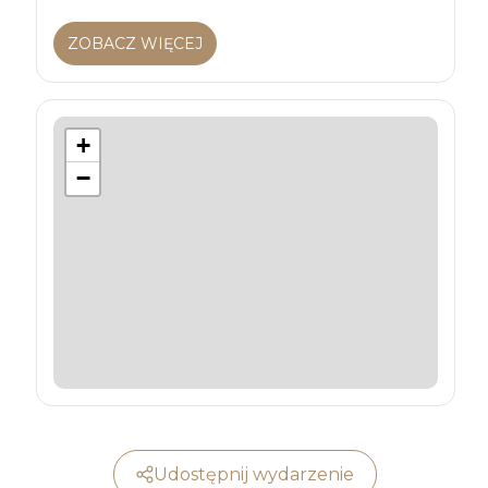
ZOBACZ WIĘCEJ
+
−
Udostępnij wydarzenie