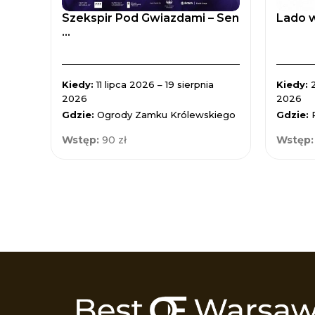
Szekspir Pod Gwiazdami – Sen
Lado w
...
Kiedy:
11 lipca 2026 – 19 sierpnia
Kiedy:
2026
2026
Gdzie:
Ogrody Zamku Królewskiego
Gdzie:
Wstęp:
90 zł
Wstęp