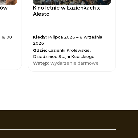
tów
Kino letnie w Łazienkach x
Zaćm
Alesto
Spad
 18:00
Kiedy:
14 lipca 2026 – 8 września
Kied
2026
Gdzi
Gdzie:
Łazienki Królewskie,
Nauk
Dziedziniec Stajni Kubickiego
Wst
Wstęp:
wydarzenie darmowe