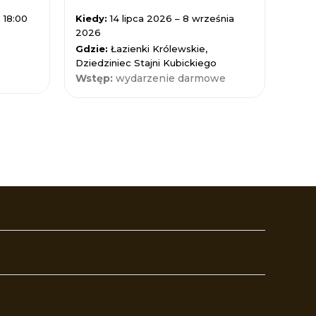
 18:00
Kiedy:
14 lipca 2026 – 8 września
Kied
2026
Gdzi
Gdzie:
Łazienki Królewskie,
Nauk
Dziedziniec Stajni Kubickiego
Wst
Wstęp:
wydarzenie darmowe