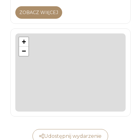
ZOBACZ WIĘCEJ
+
−
Udostępnij wydarzenie