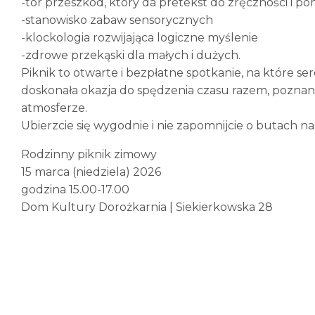
-tor przeszkód, który da pretekst do zręczności i 
-stanowisko zabaw sensorycznych
-klockologia rozwijająca logiczne myślenie
-zdrowe przekąski dla małych i dużych.
Piknik to otwarte i bezpłatne spotkanie, na które s
doskonała okazja do spędzenia czasu razem, poznani
atmosferze.
Ubierzcie się wygodnie i nie zapomnijcie o butach 
Rodzinny piknik zimowy
15 marca (niedziela) 2026
godzina 15.00-17.00
Dom Kultury Dorożkarnia | Siekierkowska 28