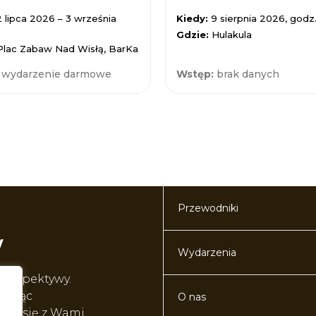
2 lipca 2026 – 3 września
Kiedy:
9 sierpnia 2026, godz.
Gdzie:
Hulakula
Plac Zabaw Nad Wisłą, BarKa
:
wydarzenie darmowe
Wstęp:
brak danych
Przewodniki
Wydarzenia
perspektywy.
worząc
O nas
lić się z Wami