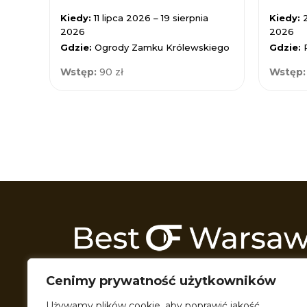
Kiedy:
11 lipca 2026 – 19 sierpnia
Kiedy:
2026
2026
Gdzie:
Ogrody Zamku Królewskiego
Gdzie:
Wstęp:
90 zł
Wstęp
Odkrywamy Warszawę z każdej możliwej 
Cenimy prywatność użytkowników
Przeszukujemy wszelkie zakątki miasta t
przeróżne formy multimedialne, by podzie
Używamy plików cookie, aby poprawić jakość