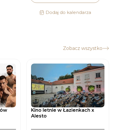
Dodaj do kalendarza
Zobacz wszystko
tów
Kino letnie w Łazienkach x
Zaćm
Alesto
Spad