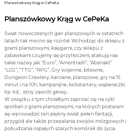
Planszówkowy Krąg w CePeKa
Planszówkowy Krąg w CePeKa
Świat nowoczesnych gier planszowych w ostatnich
latach tak mocno się rozrósł. Wchodząc do sklepu z
grami planszowymi, księgarni, czy sklepu z
zabawkami czujemy się przytłoczeni, atakują nas
takie nazwy jak “Euro”, “Ameritrash”, “Abstrakt”
“LCG”, “TTG”, “RPG”, Gry wojenne, bitewne,
Dungeon Crawlery, karciane, planszowe, gry na 15
minut i na 10h, kampanijne, kickstartery, wspieraczki
itp. itd… istny zawrót głowy…
W związku z tym chciałbym zaprosić cię na cykl
spotkań z grami planszowymi, na których postaram
się wprowadzić ten piękny świat pełen fantazji,
przygód ale także przepalania zwojów mózgowych i
pobudzania ospałych szarych komórek do życia.