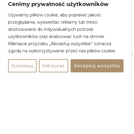
Choreografia: Janusz Józefowicz
Cenimy prywatność użytkowników
Używamy plików cookie, aby poprawić jakość
przeglądania, wyświetlać reklamy lub treści
Piotruś Pan
dostosowane do indywidualnych potrzeb
użytkowników oraz analizować ruch na stronie.
Kiedy:
4 maja 2026, godz. 13:30
Kliknięcie przycisku „Akceptuj wszystkie” oznacza
Gdzie:
Teatr Studio Buffo
zgodę na wykorzystywanie przez nas plików cookie.
Adres:
Marii Konopnickiej 6, 00-491 Warszawa
Wstęp:
100 – 110 zł
Dostosuj
Odrzucać
Akceptuj wszystko
Udostępnij
Kup bilet
ZOBACZ WIĘCEJ
+
−