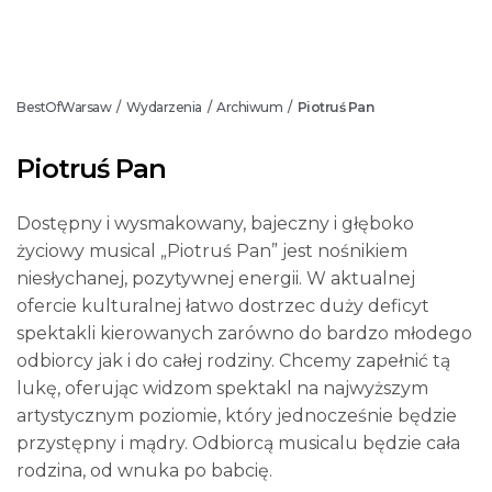
BestOfWarsaw
Wydarzenia
Archiwum
Piotruś Pan
/
/
/
Piotruś Pan
Dostępny i wysmakowany, bajeczny i głęboko
życiowy musical „Piotruś Pan” jest nośnikiem
niesłychanej, pozytywnej energii. W aktualnej
ofercie kulturalnej łatwo dostrzec duży deficyt
spektakli kierowanych zarówno do bardzo młodego
odbiorcy jak i do całej rodziny. Chcemy zapełnić tą
lukę, oferując widzom spektakl na najwyższym
artystycznym poziomie, który jednocześnie będzie
przystępny i mądry. Odbiorcą musicalu będzie cała
rodzina, od wnuka po babcię.