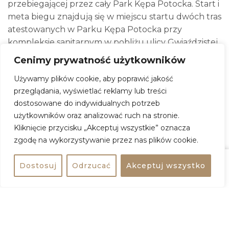
przebiegającej przez cały Park Kępa Potocka. Start i
meta biegu znajdują się w miejscu startu dwóch tras
atestowanych w Parku Kępa Potocka przy
kompleksie sanitarnym w pobliżu ulicy Gwiaździstej.
Trasa trwale oznakowana co 0,5 km, precyzyjnie
Cenimy prywatność użytkowników
odmierzona i atestowana. Trasa prowadzi alejkami
Używamy plików cookie, aby poprawić jakość
parkowymi o nawierzchni asfaltowej i betonowej
przeglądania, wyświetlać reklamy lub treści
(kostka).
dostosowane do indywidualnych potrzeb
użytkowników oraz analizować ruch na stronie.
Kliknięcie przycisku „Akceptuj wszystkie” oznacza
Parkrun Warszawa-Żoliborz
zgodę na wykorzystywanie przez nas plików cookie.
Kiedy:
8 sierpnia 2026, godz. 09:00
Dostosuj
Odrzucać
Akceptuj wszystko
Gdzie:
Park Kępa Potocka
Udostępnij
bezpłatne
Adres:
Gwiaździsta, Warszawa
Wstęp:
wydarzenie darmowe
ZOBACZ WIĘCEJ