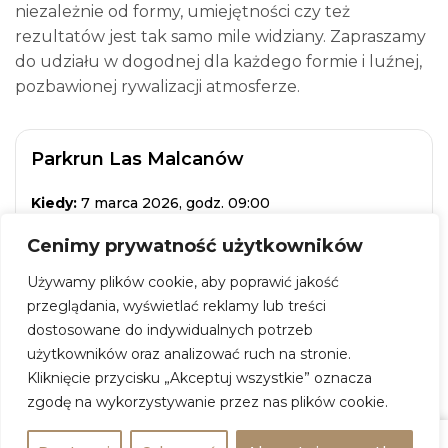
niezależnie od formy, umiejętności czy też
rezultatów jest tak samo mile widziany. Zapraszamy
do udziału w dogodnej dla każdego formie i luźnej,
pozbawionej rywalizacji atmosferze.
Parkrun Las Malcanów
Kiedy:
7 marca 2026, godz. 09:00
Gdzie:
Las Malcanów
Cenimy prywatność użytkowników
Adres:
Kotliny, Malcanów
Używamy plików cookie, aby poprawić jakość
Wstęp:
wydarzenie darmowe
przeglądania, wyświetlać reklamy lub treści
dostosowane do indywidualnych potrzeb
ZOBACZ WIĘCEJ
użytkowników oraz analizować ruch na stronie.
Kliknięcie przycisku „Akceptuj wszystkie” oznacza
zgodę na wykorzystywanie przez nas plików cookie.
+