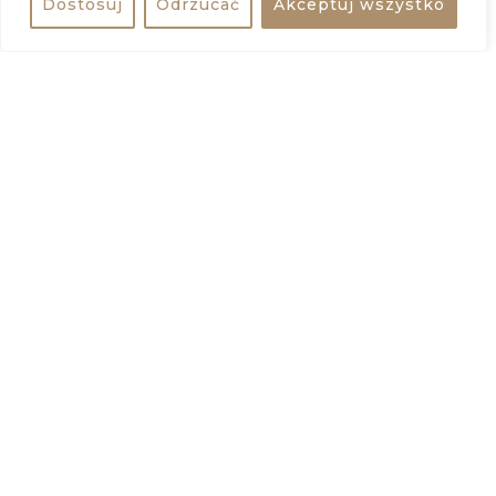
Dostosuj
Odrzucać
Akceptuj wszystko
Udostępnij
bezpłatne
−
Udostępnij wydarzenie
Dodaj do kalendarza
Interesujące wydarzenia