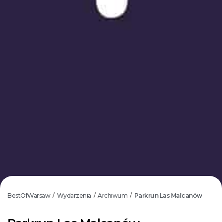
BestOfWarsaw
Wydarzenia
Archiwum
Parkrun Las Malcanów
/
/
/