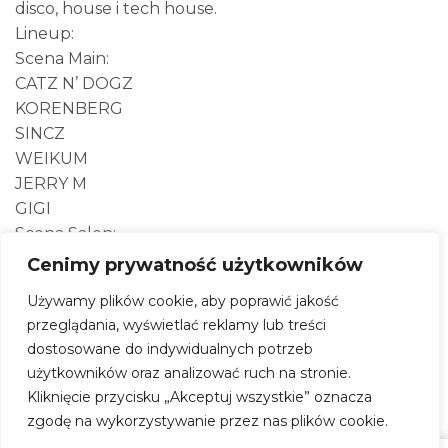
disco, house i tech house.
Lineup:
Scena Main:
CATZ N’ DOGZ
KORENBERG
SINCZ
WEIKUM
JERRY M
GIGI
Scena Salon:
LAST ROBOTS
Cenimy prywatność użytkowników
+ TBA
Używamy plików cookie, aby poprawić jakość
przeglądania, wyświetlać reklamy lub treści
dostosowane do indywidualnych potrzeb
Noc x Catz N’ Dogz
użytkowników oraz analizować ruch na stronie.
Kliknięcie przycisku „Akceptuj wszystkie” oznacza
Kiedy:
13 marca 2026, godz. 23:00
zgodę na wykorzystywanie przez nas plików cookie.
Gdzie:
Oczki