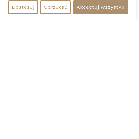
Adres:
ul. Wojciecha Oczki 1A, 02-007 Warszawa
Dostosuj
Odrzucać
Akceptuj wszystko
Udostępnij
Kup bilet
Wstęp:
64 zł
ZOBACZ WIĘCEJ
Kup Bilet
BILETOMAT
+
−