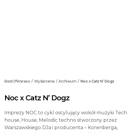
BestOfWarsaw
Wydarzenia
Archiwum
Noc x Catz N’ Dogz
/
/
/
Noc x Catz N’ Dogz
Imprezy NOC to cykl oscylujący wokół muzyki Tech
house, House, Melodic techno stworzony przez
Warszawskiego DJa i producenta – Korenberga,