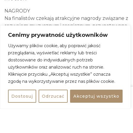
NAGRODY
Na finalistów czekają atrakcyjne nagrody związane z
rozwojem muzycznym i scenicznym, przygotowane
we współpracy z profesjonalistami z branży.
Cenimy prywatność użytkowników
To m.in. możliwości pracy nad głosem i autorskim
Używamy plików cookie, aby poprawić jakość
materiałem, a także nagrody rzeczowe i vouchery,
przeglądania, wyświetlać reklamy lub treści
które realnie wesprą dalszą muzyczną drogę
dostosowane do indywidualnych potrzeb
zwycięzców.
użytkowników oraz analizować ruch na stronie.
Jedno jest pewne – jest o co walczyć!
Kliknięcie przycisku „Akceptuj wszystkie” oznacza
zgodę na wykorzystywanie przez nas plików cookie.
CO ŚPIEWAMY?
Od rapów po ballady, klasyki i nowości.
Dostosuj
Odrzucać
Akceptuj wszystko
Pełna wolność wyboru (no… prawie – disco polo
Udostępnij
bezpłatne
nadal zostaje za drzwiami ). Jeśli kochasz karaoke,
scenę i muzyczne emocje, to miejsce jest dla Ciebie.
START: 18:00
Miejsce: Gimlet Live