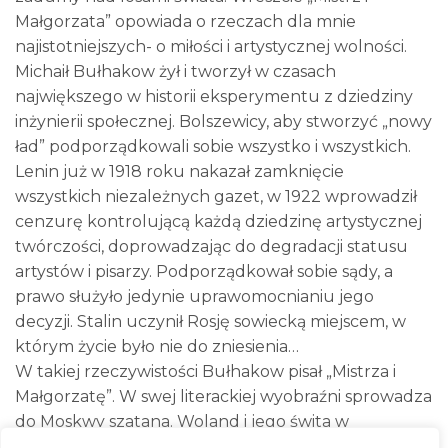
Małgorzata” opowiada o rzeczach dla mnie
najistotniejszych- o miłości i artystycznej wolności.
Michaił Bułhakow żył i tworzył w czasach
największego w historii eksperymentu z dziedziny
inżynierii społecznej. Bolszewicy, aby stworzyć „nowy
ład” podporządkowali sobie wszystko i wszystkich.
Lenin już w 1918 roku nakazał zamknięcie
wszystkich niezależnych gazet, w 1922 wprowadził
cenzurę kontrolującą każdą dziedzinę artystycznej
twórczości, doprowadzając do degradacji statusu
artystów i pisarzy. Podporządkował sobie sądy, a
prawo służyło jedynie uprawomocnianiu jego
decyzji. Stalin uczynił Rosję sowiecką miejscem, w
którym życie było nie do zniesienia…
W takiej rzeczywistości Bułhakow pisał „Mistrza i
Małgorzatę”. W swej literackiej wyobraźni sprowadza
do Moskwy szatana. Woland i jego świta w
strasznym świecie stalinowskiego terroru nie muszą