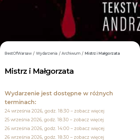
BestOfWarsaw
Wydarzenia
Archiwum
Mistrz i Małgorzata
/
/
/
Mistrz i Małgorzata
Wydarzenie jest dostępne w różnych
terminach:
24 września 2026, godz. 18:30 – zobacz więcej
25 września 2026, godz. 18:30 – zobacz więcej
26 września 2026, godz. 14:00 – zobacz więcej
26 września 2026, godz. 18:30 – zobacz więcej