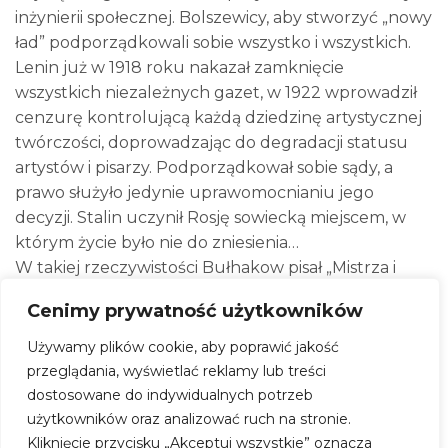
inżynierii społecznej. Bolszewicy, aby stworzyć „nowy
ład” podporządkowali sobie wszystko i wszystkich.
Lenin już w 1918 roku nakazał zamknięcie
wszystkich niezależnych gazet, w 1922 wprowadził
cenzurę kontrolującą każdą dziedzinę artystycznej
twórczości, doprowadzając do degradacji statusu
artystów i pisarzy. Podporządkował sobie sądy, a
prawo służyło jedynie uprawomocnianiu jego
decyzji. Stalin uczynił Rosję sowiecką miejscem, w
którym życie było nie do zniesienia…
W takiej rzeczywistości Bułhakow pisał „Mistrza i
Małgorzatę”. W swej literackiej wyobraźni sprowadza
Cenimy prywatność użytkowników
do Moskwy szatana. Woland i jego świta w
strasznym świecie stalinowskiego terroru nie muszą
Używamy plików cookie, aby poprawić jakość
czynić zła. Ono istnieje w wymiarze nie mającym
przeglądania, wyświetlać reklamy lub treści
sobie równych w historii człowieka. Podłość,
dostosowane do indywidualnych potrzeb
chciwość, donosicielstwo, służalczość czy
użytkowników oraz analizować ruch na stronie.
tchórzostwo mieszkańców ówczesnej Moskwy jest
Kliknięcie przycisku „Akceptuj wszystkie” oznacza