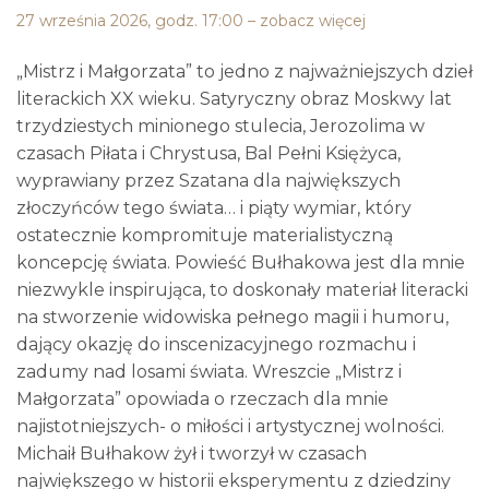
27 września 2026, godz. 17:00 – zobacz więcej
„Mistrz i Małgorzata” to jedno z najważniejszych dzieł
literackich XX wieku. Satyryczny obraz Moskwy lat
trzydziestych minionego stulecia, Jerozolima w
czasach Piłata i Chrystusa, Bal Pełni Księżyca,
wyprawiany przez Szatana dla największych
złoczyńców tego świata… i piąty wymiar, który
ostatecznie kompromituje materialistyczną
koncepcję świata. Powieść Bułhakowa jest dla mnie
niezwykle inspirująca, to doskonały materiał literacki
na stworzenie widowiska pełnego magii i humoru,
dający okazję do inscenizacyjnego rozmachu i
zadumy nad losami świata. Wreszcie „Mistrz i
Małgorzata” opowiada o rzeczach dla mnie
najistotniejszych- o miłości i artystycznej wolności.
Michaił Bułhakow żył i tworzył w czasach
największego w historii eksperymentu z dziedziny