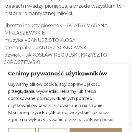
ideałach i władzy pieniądza, a przede wszystkim to
historia romantycznej miłości.
libretto i teksty piosenek – AGATA i MARYNA
MIKLASZEWSKIE
muzyka – JANUSZ STOKŁOSA
scenografia – JANUSZ SOSNOWSKI
dźwięk – JAROSŁAW REGULSKI, KRZYSZTOF
JAROSZEWSKI
kostiumy – EWA KRAUZE i MAGDALENA
Cenimy prywatność użytkowników
MACIEJEWSKA
Używamy plików cookie, aby poprawić jakość
światło – MIECZYSŁAW KOZIOŁ
przeglądania, wyświetlać reklamy lub treści
efekty laserowe – DANUTA BILIŃSKA
dostosowane do indywidualnych potrzeb
scenariusz, choreografia i reżyseria – JANUSZ
użytkowników oraz analizować ruch na stronie.
JÓZEFOWICZ
Kliknięcie przycisku „Akceptuj wszystkie” oznacza
zgodę na wykorzystywanie przez nas plików cookie.
prapremiera – 30.01.1991r. w Teatrze Dramatycznym
w Warszawie