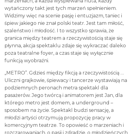
marzeniach, a każda wyśpiewana nuta, każdy
wytańczony takt jest tych marzeń spełnieniem.
Widzimy więc na scenie pasję i entuzjazm, taniec i
śpiew jakiego nie znał polski teatr. Jest tam miłość,
szaleństwo i młodość. I to wszystko sprawia, że
granica między teatrem a rzeczywistością staje się
płynna, akcja spektaklu zdaje się wykraczać daleko
poza teatralne foyer, a czas staje się wyłącznie
funkcją wyobraźni.
„METRO”. Gdzieś między fikcją a rzeczywistością …
Uliczni grajkowie, śpiewacy i tancerze wystawiają na
podziemnych peronach metra spektakl dla
pasażerów. Jego twórcą i animatorem jest Jan, dla
którego metro jest domem, a underground –
sposobem na życie. Spektakl budzi sensację, a
młodzi artyści otrzymują propozycję pracy w
komercyjnym teatrze. To opowieść o marzeniach i
rozczarowaniach, o pasji i zdradzie, o młodzieńczych