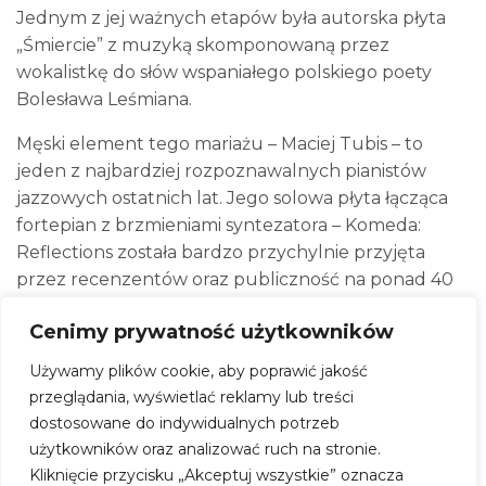
Jednym z jej ważnych etapów była autorska płyta
„Śmiercie” z muzyką skomponowaną przez
wokalistkę do słów wspaniałego polskiego poety
Bolesława Leśmiana.
Męski element tego mariażu – Maciej Tubis – to
jeden z najbardziej rozpoznawalnych pianistów
jazzowych ostatnich lat. Jego solowa płyta łącząca
fortepian z brzmieniami syntezatora – Komeda:
Reflections została bardzo przychylnie przyjęta
przez recenzentów oraz publiczność na ponad 40
koncertach w Polsce. Muzyk obronił doktorat z
Cenimy prywatność użytkowników
wpływu muzyki klasycznej na estetykę improwizacji
na przykładzie utworów K. Komedy. Ma na koncie
Używamy plików cookie, aby poprawić jakość
wiele autorskich płyt w zespołach Tubis Trio i
przeglądania, wyświetlać reklamy lub treści
Bolewski&Tubis.
dostosowane do indywidualnych potrzeb
użytkowników oraz analizować ruch na stronie.
Podkreślają oni, że twórczość Tubis „ocieka wręcz
Kliknięcie przycisku „Akceptuj wszystkie” oznacza