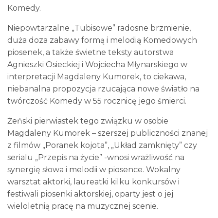
Komedy.
Niepowtarzalne „Tubisowe” radosne brzmienie,
duża doza zabawy formą i melodią Komedowych
piosenek, a także świetne teksty autorstwa
Agnieszki Osieckiej i Wojciecha Młynarskiego w
interpretacji Magdaleny Kumorek, to ciekawa,
niebanalna propozycja rzucająca nowe światło na
twórczość Komedy w 55 rocznicę jego śmierci.
Żeński pierwiastek tego związku w osobie
Magdaleny Kumorek – szerszej publiczności znanej
z filmów „Poranek kojota”, „Układ zamknięty” czy
serialu „Przepis na życie” -wnosi wrażliwość na
synergię słowa i melodii w piosence. Wokalny
warsztat aktorki, laureatki kilku konkursów i
festiwali piosenki aktorskiej, oparty jest o jej
wieloletnią pracę na muzycznej scenie.