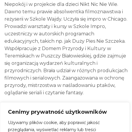
Niepokój i w projekcie dla dzieci Nikt Nic Nie Wie.
Dawno temu prawie absolwentka filmoznawstwa i
reżyserii w Szkole Wajdy. Uczyła się impro w Chicago.
Prowadzi warsztaty i kursy w Szkole Impro,
uczestniczy w autorskich programach
edukacyjnych, takich np. jak Duży Pies Nie Szczeka.
Współpracuje z Domem Przyrody i Kultury w
Teremiskach w Puszczy Białowieskiej, gdzie zajmuje
się organizacją wydarzeń kulturalnych i
przyrodniczych. Brała udział w różnych produkcjach
filmowych i serialowych. Zaangażowana w ochronę
przyrody, mistrzostwa w naśladowaniu ptaków,
oglądanie seriali i czytanie fantasy.
Cenimy prywatność użytkowników
Late Night Show
Używamy plików cookie, aby poprawić jakość
Kiedy:
24 marca 2026, godz. 20:00
przeglądania, wyświetlać reklamy lub treści