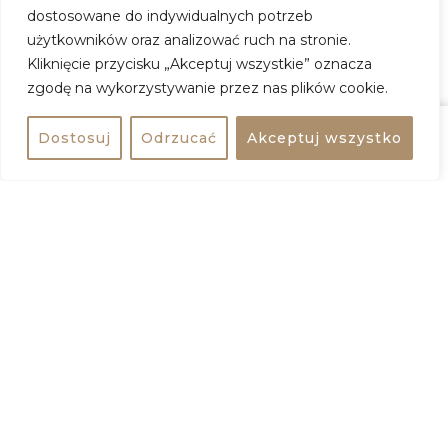
Gdzie:
barStudio
dostosowane do indywidualnych potrzeb
Adres:
Pl. Defilad 1, 00-901 Warszawa
użytkowników oraz analizować ruch na stronie.
Kliknięcie przycisku „Akceptuj wszystkie” oznacza
Wstęp:
wydarzenie darmowe
zgodę na wykorzystywanie przez nas plików cookie.
ZOBACZ WIĘCEJ
Dostosuj
Odrzucać
Akceptuj wszystko
Udostępnij
bezpłatne
+
−