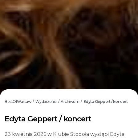
BestOfWarsaw
Wydarzenia
Archiwum
Edyta Geppert / koncert
/
/
/
Edyta Geppert / koncert
23 kwietnia 2026 w Klubie Stodoła wystąpi Edyta