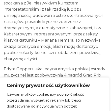
spotkania z Jej niezwykłym kunsztem
interpretatorskim i z tak rzadką już dziś
umiejętnością budowania ostro skontrastowanych
nastrojów: piosenki liryczne zderzone z
dramatycznymi, a dramatyczne z zabawnymi, tzw.
Kabaretowymi, reprezentowanymi przez teksty
klasyka gatunku – Mariana Hemara. To niezwykła
okazja przeżycia emocji, jakich mogą dostarczyć
publiczności tylko nieliczni, obdarzeni prawdziwą
charyzmą artyści.
Edyta Geppert jako jedyna artystka polskiej estrady
muzycznej jest zdobywczynią 4 nagród Grad Prix
Festiwalu Polskiej Piosenki w Opolu (1984, 1986,
Cenimy prywatność użytkowników
1995, 2014).
Używamy plików cookie, aby poprawić jakość
Otwarcie drzwi: 18:00
przeglądania, wyświetlać reklamy lub treści
Rozpoczęcie wydarzenia: 19:00
dostosowane do indywidualnych potrzeb