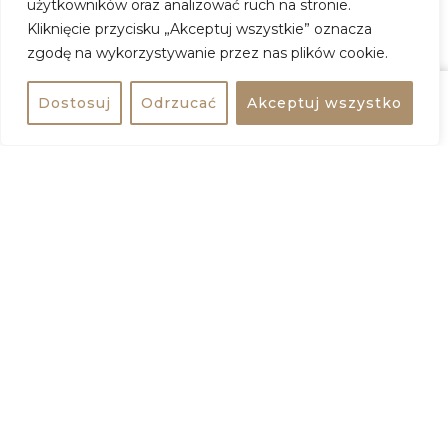
użytkowników oraz analizować ruch na stronie.
Kliknięcie przycisku „Akceptuj wszystkie” oznacza
Edyta Geppert / koncert
zgodę na wykorzystywanie przez nas plików cookie.
Kiedy:
23 kwietnia 2026, godz. 19:00
Dostosuj
Odrzucać
Akceptuj wszystko
Udostępnij
Kup bilet
Gdzie:
Klub Stodoła
Adres:
ul. Stefana Batorego 10, 02-591 Warszawa
Wstęp:
147 zł
ZOBACZ WIĘCEJ
Kup Bilet
BILETYNA
EVENTIM
TICKETMASTER