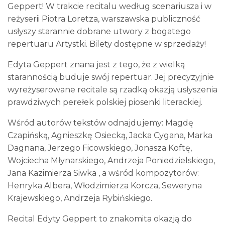
Geppert! W trakcie recitalu według scenariusza i w
reżyserii Piotra Loretza, warszawska publiczność
usłyszy starannie dobrane utwory z bogatego
repertuaru Artystki. Bilety dostępne w sprzedaży!
Edyta Geppert znana jest z tego, że z wielką
starannością buduje swój repertuar. Jej precyzyjnie
wyreżyserowane recitale są rzadką okazją usłyszenia
prawdziwych perełek polskiej piosenki literackiej.
Wśród autorów tekstów odnajdujemy: Magdę
Czapińską, Agnieszkę Osiecką, Jacka Cygana, Marka
Dagnana, Jerzego Ficowskiego, Jonasza Koftę,
Wojciecha Młynarskiego, Andrzeja Poniedzielskiego,
Jana Kazimierza Siwka , a wśród kompozytorów:
Henryka Albera, Włodzimierza Korcza, Seweryna
Krajewskiego, Andrzeja Rybińskiego.
Recital Edyty Geppert to znakomita okazją do