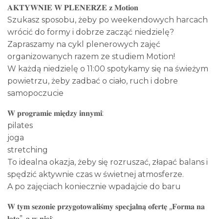
𝐀𝐊𝐓𝐘𝐖𝐍𝐈𝐄 𝐖 𝐏𝐋𝐄𝐍𝐄𝐑𝐙𝐄 𝐳 𝐌𝐨𝐭𝐢𝐨𝐧
Szukasz sposobu, żeby po weekendowych harcach
wrócić do formy i dobrze zacząć niedzielę?
Zapraszamy na cykl plenerowych zajęć
organizowanych razem ze studiem Motion!
W każdą niedzielę o 11:00 spotykamy się na świeżym
powietrzu, żeby zadbać o ciało, ruch i dobre
samopoczucie
𝐖 𝐩𝐫𝐨𝐠𝐫𝐚𝐦𝐢𝐞 𝐦𝐢𝐞̨𝐝𝐳𝐲 𝐢𝐧𝐧𝐲𝐦𝐢:
pilates
joga
stretching
To idealna okazja, żeby się rozruszać, złapać balans i
spędzić aktywnie czas w świetnej atmosferze.
A po zajęciach koniecznie wpadajcie do baru
𝐖 𝐭𝐲𝐦 𝐬𝐞𝐳𝐨𝐧𝐢𝐞 𝐩𝐫𝐳𝐲𝐠𝐨𝐭𝐨𝐰𝐚𝐥𝐢𝐬́𝐦𝐲 𝐬𝐩𝐞𝐜𝐣𝐚𝐥𝐧𝐚̨ 𝐨𝐟𝐞𝐫𝐭𝐞̨ „𝐅𝐨𝐫𝐦𝐚 𝐧𝐚
𝐥𝐚𝐭𝐨”, 𝐚 𝐰 𝐧𝐢𝐞𝐣: