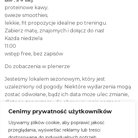
proteinowe kawy;
świeże smoothies;
lekkie, fit propozycje idealne po treningu.
Zabierz matę, znajomych i dołącz do nas!
Każda niedziela
11:00
wstęp free, bez zapisów
Do zobaczenia w plenerze
Jesteśmy lokalem sezonowym, który jest
uzależniony od pogody. Niektóre wydarzenia mogą
zostać odwołane, bądź ich data może ulec zmianie,
dlatego zapraszamy do obserwowania naszego
Facebooka, ponieważ tutaj będą pojawiać się
Cenimy prywatność użytkowników
aktualizacje.
Używamy plików cookie, aby poprawić jakość
Zjecie u nas pycha rzeczy od Tacos la fiesta!
przeglądania, wyświetlać reklamy lub treści
Chcesz zrobić u nas rezerwację? Napisz!
dostosowane do indywidualnych potrzeb