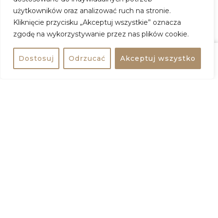
kontakt@gruntiwoda.com
użytkowników oraz analizować ruch na stronie.
Przyjmujemy rezerwacje tylko od grup 10+.
Kliknięcie przycisku „Akceptuj wszystkie” oznacza
Resztę zapraszamy bez rezerwacji – znajdzie się
zgodę na wykorzystywanie przez nas plików cookie.
miejsce dla każdego
Do zobaczenia nad Wisłą!
Dostosuj
Odrzucać
Akceptuj wszystko
Udostępnij
bezpłatne
Patronat: Dzielnica Wisła i Radio Kolor 103 FM
Aktywnie w plenerze x Motion
Kiedy:
14 czerwca 2026, godz. 11:00
Gdzie:
Grunt i Woda
Adres:
Bulwar Flotylli Wiślanej, 00-416 Warszawa
Wstęp:
wydarzenie darmowe
ZOBACZ WIĘCEJ