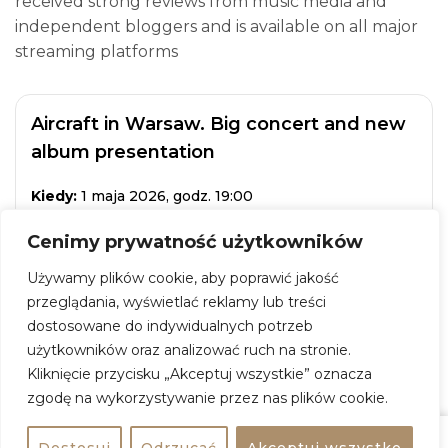
received strong reviews from music media and
independent bloggers and is available on all major
streaming platforms
Aircraft in Warsaw. Big concert and new
album presentation
Kiedy:
1 maja 2026, godz. 19:00
Gdzie:
Hydrozagadka
Cenimy prywatność użytkowników
Adres:
ul. 11 Listopada 22, 03-436 Warszawa
Używamy plików cookie, aby poprawić jakość
Wstęp:
80 zł
przeglądania, wyświetlać reklamy lub treści
dostosowane do indywidualnych potrzeb
ZOBACZ WIĘCEJ
użytkowników oraz analizować ruch na stronie.
Kliknięcie przycisku „Akceptuj wszystkie” oznacza
zgodę na wykorzystywanie przez nas plików cookie.
+