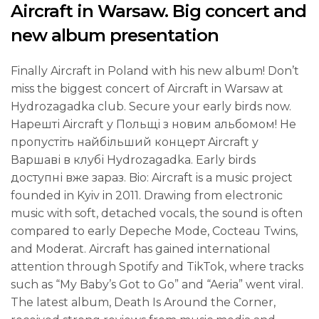
Aircraft in Warsaw. Big concert and
new album presentation
Finally Aircraft in Poland with his new album! Don’t
miss the biggest concert of Aircraft in Warsaw at
Hydrozagadka club. Secure your early birds now.
Нарешті Aircraft у Польщі з новим альбомом! Не
пропустіть найбільший концерт Aircraft у
Варшаві в клубі Hydrozagadka. Early birds
доступні вже зараз. Bio: Aircraft is a music project
founded in Kyiv in 2011. Drawing from electronic
music with soft, detached vocals, the sound is often
compared to early Depeche Mode, Cocteau Twins,
and Moderat. Aircraft has gained international
attention through Spotify and TikTok, where tracks
such as “My Baby’s Got to Go” and “Aeria” went viral.
The latest album, Death Is Around the Corner,