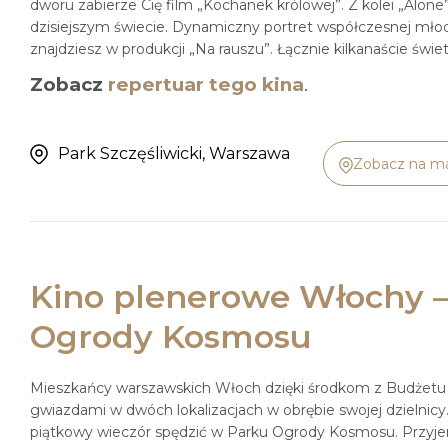
dworu zabierze Cię film „Kochanek królowej”. Z kolei „Alon
dzisiejszym świecie. Dynamiczny portret współczesnej młod
znajdziesz w produkcji „Na rauszu”. Łącznie kilkanaście świ
Zobacz
repertuar tego kina
.
Park Szczęśliwicki, Warszawa
Zobacz na m
Kino plenerowe Włochy –
Ogrody Kosmosu
Mieszkańcy warszawskich Włoch dzięki środkom z Budżetu 
gwiazdami w dwóch lokalizacjach w obrębie swojej dzielnic
piątkowy wieczór spędzić w Parku Ogrody Kosmosu. Przyjemn