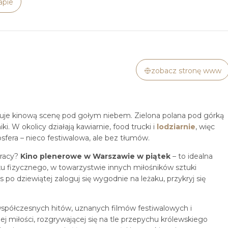
apie
zobacz stronę www
ruje kinową scenę pod gołym niebem. Zielona polana pod górką
iki. W okolicy działają kawiarnie, food trucki i
lodziarnie
, więc
fera – nieco festiwalowa, ale bez tłumów.
pracy?
Kino plenerowe w Warszawie w piątek
– to idealna
ku fizycznego, w towarzystwie innych miłośników sztuki
po dziewiątej zaloguj się wygodnie na leżaku, przykryj się
spółczesnych hitów, uznanych filmów festiwalowych i
ej miłości, rozgrywającej się na tle przepychu królewskiego