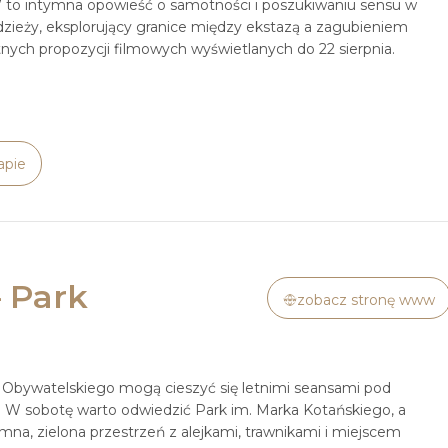
e” to intymna opowieść o samotności i poszukiwaniu sensu w
zieży, eksplorujący granice między ekstazą a zagubieniem
etnych propozycji filmowych wyświetlanych do 22 sierpnia.
apie
 Park
zobacz stronę www
Obywatelskiego mogą cieszyć się letnimi seansami pod
y. W sobotę warto odwiedzić Park im. Marka Kotańskiego, a
a, zielona przestrzeń z alejkami, trawnikami i miejscem