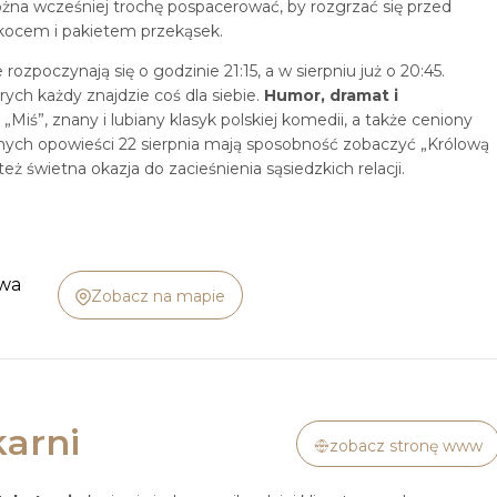
ożna wcześniej trochę pospacerować, by rozgrzać się przed
kocem i pakietem przekąsek.
rozpoczynają się o godzinie 21:15, a w sierpniu już o 20:45.
ch każdy znajdzie coś dla siebie.
Humor, dramat i
„Miś”, znany i lubiany klasyk polskiej komedii, a także ceniony
ficznych opowieści 22 sierpnia mają sposobność zobaczyć „Królową
też świetna okazja do zacieśnienia sąsiedzkich relacji.
awa
Zobacz na mapie
arni
zobacz stronę www