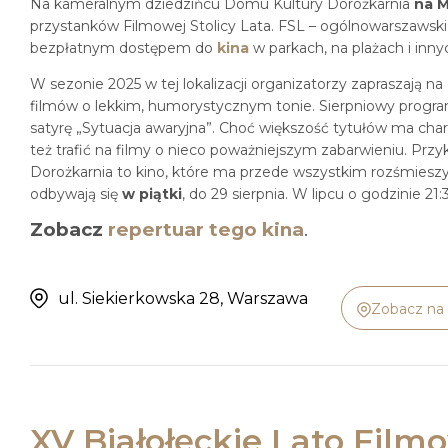
Na kameralnym dziedzińcu Domu Kultury Dorożkarnia
na 
przystanków Filmowej Stolicy Lata. FSL – ogólnowarszawski
bezpłatnym dostępem do
kina
w parkach, na plażach i inny
W sezonie 2025 w tej lokalizacji organizatorzy zapraszają n
filmów o lekkim, humorystycznym tonie. Sierpniowy progr
satyrę „Sytuacja awaryjna”. Choć większość tytułów ma cha
też trafić na filmy o nieco poważniejszym zabarwieniu. Pr
Dorożkarnia to kino, które ma przede wszystkim rozśmieszy
odbywają się
w piątki
, do 29 sierpnia. W lipcu o godzinie 21:
Zobacz
repertuar tego kina
.
ul. Siekierkowska 28, Warszawa
Zobacz na
XV Białołęckie Lato Film