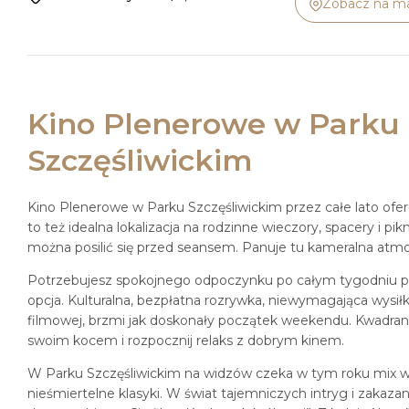
Zobacz na m
Kino Plenerowe w Parku
Szczęśliwickim
Kino Plenerowe w Parku Szczęśliwickim przez całe lato ofe
to też idealna lokalizacja na rodzinne wieczory, spacery i pikn
można posilić się przed seansem. Panuje tu kameralna atmos
Potrzebujesz spokojnego odpoczynku po całym tygodniu 
opcja. Kulturalna, bezpłatna rozrywka, niewymagająca wysił
filmowej, brzmi jak doskonały początek weekendu. Kwadrans 
swoim kocem i rozpocznij relaks z dobrym kinem.
W Parku Szczęśliwickim na widzów czeka w tym roku mix w
nieśmiertelne klasyki. W świat tajemniczych intryg i zakazan