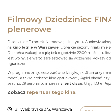
Filmowy Dziedziniec FINA
plenerowe
Dziedziniec Filmoteki Narodowej – Instytutu Audiowizualneg
na
kino letnie w Warszawie
. Otwarcie sezony miało miej
Do końca wakacji,
co piątek
o godzinie 22:00 można tu lic
jest wolny, ale warto zarejestrować się wcześniej. Pokazy o
ograniczona.
W programie znajdziesz zarówno klasyki, jak „Stań przy mnie
robot”, a także ambitne kino gatunkowe „Kąpiel diabła” c
sezonu, 29 sierpnia to impreza
silent disco
. Grają: DJ‑e Pej
Zobacz
repertuar tego kina
.
ul. Wałbrzyska 3/5, Warszawa