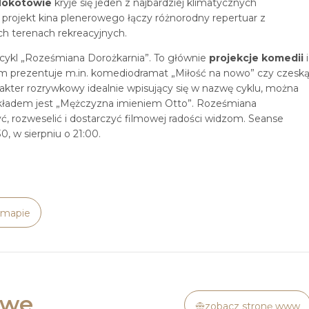
Mokotowie
kryje się jeden z najbardziej klimatycznych
 projekt kina plenerowego łączy różnorodny repertuar z
ch terenach rekreacyjnych.
a cykl „Roześmiana Dorożkarnia”. To głównie
projekcje komedii
i
am prezentuje m.in. komediodramat „Miłość na nowo” czy czesk
rakter rozrywkowy idealnie wpisujący się w nazwę cyklu, można
zykładem jest „Mężczyzna imieniem Otto”. Roześmiana
ć, rozweselić i dostarczyć filmowej radości widzom. Seanse
30, w sierpniu o 21:00.
 mapie
owe
zobacz stronę www