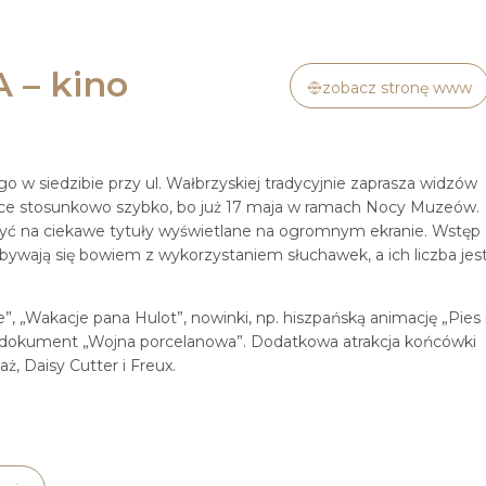
 – kino
zobacz stronę www
o w siedzibie przy ul. Wałbrzyskiej tradycyjnie zaprasza widzów
sce stosunkowo szybko, bo już 17 maja w ramach Nocy Muzeów.
zyć na ciekawe tytuły wyświetlane na ogromnym ekranie. Wstęp
dbywają się bowiem z wykorzystaniem słuchawek, a ich liczba jes
”, „Wakacje pana Hulot”, nowinki, np. hiszpańską animację „Pies 
zy dokument „Wojna porcelanowa”. Dodatkowa atrakcja końcówki
zaż, Daisy Cutter i Freux.