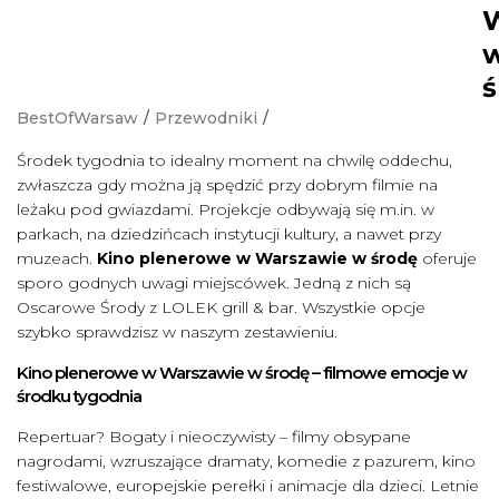
ś
BestOfWarsaw
/
Przewodniki
/
Środek tygodnia to idealny moment na chwilę oddechu,
zwłaszcza gdy można ją spędzić przy dobrym filmie na
leżaku pod gwiazdami. Projekcje odbywają się m.in. w
parkach, na dziedzińcach instytucji kultury, a nawet przy
muzeach.
Kino plenerowe w Warszawie w środę
oferuje
sporo godnych uwagi miejscówek. Jedną z nich są
Oscarowe Środy z LOLEK grill & bar. Wszystkie opcje
szybko sprawdzisz w naszym zestawieniu.
Kino plenerowe w Warszawie w środę – filmowe emocje w
środku tygodnia
Repertuar? Bogaty i nieoczywisty – filmy obsypane
nagrodami, wzruszające dramaty, komedie z pazurem, kino
festiwalowe, europejskie perełki i animacje dla dzieci. Letnie