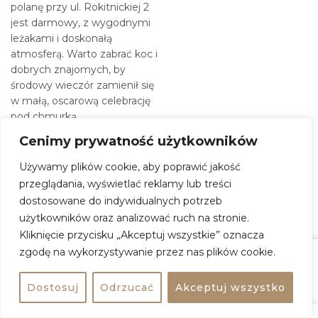
polanę przy ul. Rokitnickiej 2
jest darmowy, z wygodnymi
leżakami i doskonałą
atmosferą. Warto zabrać koc i
dobrych znajomych, by
środowy wieczór zamienił się
w małą, oscarową celebrację
pod chmurką.
Cenimy prywatność użytkowników
Selekcja tytułów to gratka dla
miłośników różnorodnych
Używamy plików cookie, aby poprawić jakość
klimatów. Festiwalowe
przeglądania, wyświetlać reklamy lub treści
perełki, odważne kino
dostosowane do indywidualnych potrzeb
niezależne i hollywoodzkie
użytkowników oraz analizować ruch na stronie.
blockbustery. Możesz tu
Kliknięcie przycisku „Akceptuj wszystkie” oznacza
liczyć na hity, takie jak
„Substancja” i „Gladiator”,
zgodę na wykorzystywanie przez nas plików cookie.
komedie – „Kac Vegas” czy
„Praktykant”, dramaty –
Zasugeruj
Zobacz na mapie
Udostępnij
Dostosuj
Odrzucać
Akceptuj wszystko
„Emilia Perez”, a także
psychologiczne thrillery –