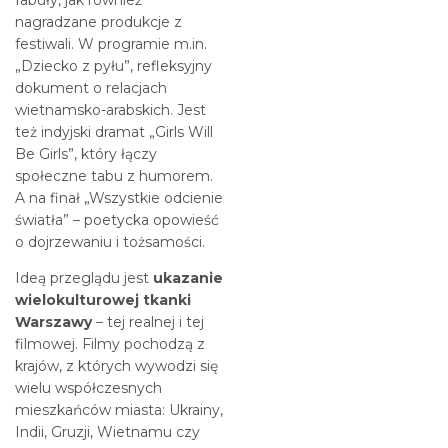
fabuły, jak również
nagradzane produkcje z
festiwali. W programie m.in.
„Dziecko z pyłu”, refleksyjny
dokument o relacjach
wietnamsko-arabskich. Jest
też indyjski dramat „Girls Will
Be Girls”, który łączy
społeczne tabu z humorem.
A na finał „Wszystkie odcienie
światła” – poetycka opowieść
o dojrzewaniu i tożsamości.
Ideą przeglądu jest
ukazanie
wielokulturowej tkanki
Warszawy
– tej realnej i tej
filmowej. Filmy pochodzą z
krajów, z których wywodzi się
wielu współczesnych
mieszkańców miasta: Ukrainy,
Indii, Gruzji, Wietnamu czy