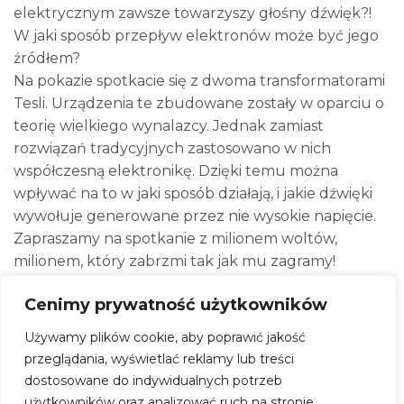
elektrycznym zawsze towarzyszy głośny dźwięk?!
W jaki sposób przepływ elektronów może być jego
źródłem?
Na pokazie spotkacie się z dwoma transformatorami
Tesli. Urządzenia te zbudowane zostały w oparciu o
teorię wielkiego wynalazcy. Jednak zamiast
rozwiązań tradycyjnych zastosowano w nich
współczesną elektronikę. Dzięki temu można
wpływać na to w jaki sposób działają, i jakie dźwięki
wywołuje generowane przez nie wysokie napięcie.
Zapraszamy na spotkanie z milionem woltów,
milionem, który zabrzmi tak jak mu zagramy!
– Naukowe świętowanie.
Cenimy prywatność użytkowników
Uwaga! Świętujemy! Zapraszamy do wspólnego
Używamy plików cookie, aby poprawić jakość
przygotowania imprezy. Będą balony, świeczki,
przeglądania, wyświetlać reklamy lub treści
różnokolorowe napoje… Wśród zaproszonych gości
dostosowane do indywidualnych potrzeb
nie zabraknie również absolutnej klasyki pokazów
użytkowników oraz analizować ruch na stronie.