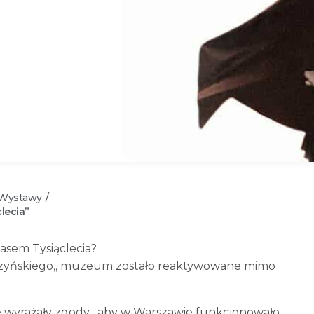
Wystawy
/
lecia”
asem Tysiąclecia?
yszyńskiego,, muzeum zostało reaktywowane mimo
e wyrażały zgody , aby w Warszawie funkcjonowało