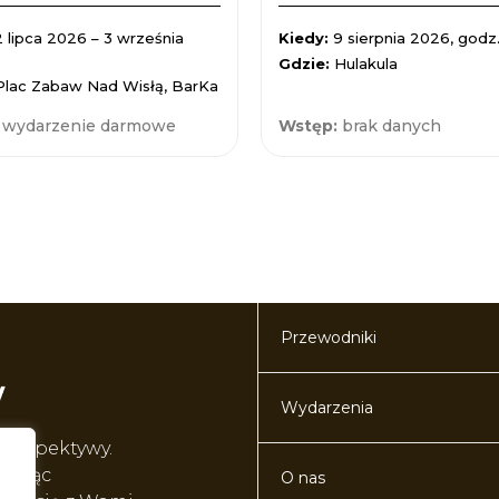
2 lipca 2026 – 3 września
Kiedy:
9 sierpnia 2026, godz.
Gdzie:
Hulakula
Plac Zabaw Nad Wisłą, BarKa
:
wydarzenie darmowe
Wstęp:
brak danych
Przewodniki
Wydarzenia
perspektywy.
worząc
O nas