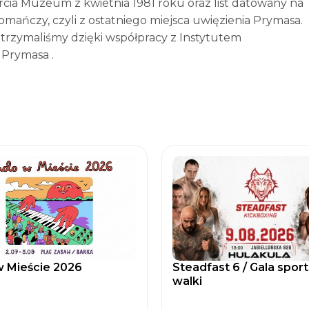
rcia Muzeum z kwietnia 1981 roku oraz list datowany na
Komańczy, czyli z ostatniego miejsca uwięzienia Prymasa.
trzymaliśmy dzięki współpracy z Instytutem
 Prymasa .
 Mieście 2026
Steadfast 6 / Gala spor
walki