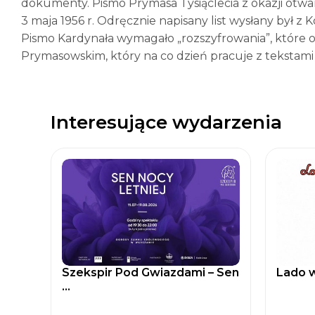
dokumenty. Pismo Prymasa Tysiąclecia z okazji otwa
3 maja 1956 r. Odręcznie napisany list wysłany był z 
Pismo Kardynała wymagało „rozszyfrowania”, które o
Prymasowskim, który na co dzień pracuje z tekstami
Interesujące wydarzenia
Szekspir Pod Gwiazdami – Sen
Lado w
...