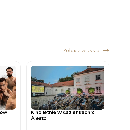
Zobacz wszystko
tów
Kino letnie w Łazienkach x
Zaćm
Alesto
Spad