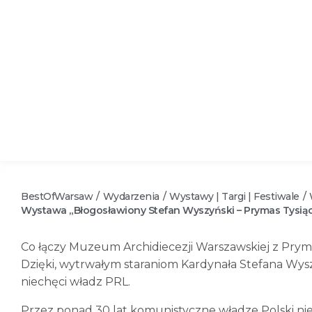
BestOfWarsaw
Wydarzenia
Wystawy | Targi | Festiwale
/
/
/
Wystawa „Błogosławiony Stefan Wyszyński – Prymas Tysiąc
Co łączy Muzeum Archidiecezji Warszawskiej z Prym
Dzięki, wytrwałym staraniom Kardynała Stefana W
niechęci władz PRL.
Przez ponad 30 lat komunistyczne władze Polski ni