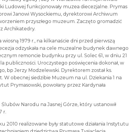
ki Ludowej funkcjonowały muzea diecezjalne. Prymas
oktorowi Janowi Wysockiemu, dyrektorowi Archiwum
stworzeniem przyszłego muzeum. Zaczęto gromadzić
z Archikatedry.
 wiosną 1979 r., na kilkanaście dni przed pierwszą
hidiecezja odzyskała na cele muzealne budynek dawnego
ecznym remoncie budynku przy ul. Solec 61, w dniu 21
dla publiczności. Uroczystego poświęcenia dokonał, w
o, bp Jerzy Modzelewski. Dyrektorem został ks.
at. W obecnej siedzibie Muzeum na ul. Dziekania 1 na
tytut Prymasowski, powołany przez Kardynała
o Ślubów Narodu na Jasnej Górze, który ustanowił
 r.
 2010 realizowane były statutowe działania Instytutu
echnianiem dziedzictwa Prymasa Tysiąclecia.