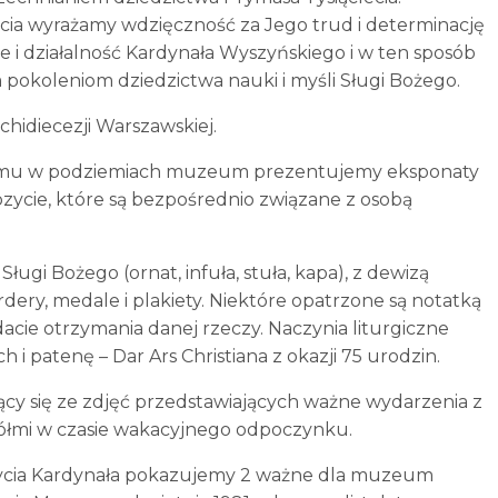
cia wyrażamy wdzięczność za Jego trud i determinację
 i działalność Kardynała Wyszyńskiego i w ten sposób
 pokoleniom dziedzictwa nauki i myśli Sługi Bożego.
hidiecezji Warszawskiej.
iemu w podziemiach muzeum prezentujemy eksponaty
cie, które są bezpośrednio związane z osobą
ugi Bożego (ornat, infuła, stuła, kapa), z dewizą
y, medale i plakiety. Niektóre opatrzone są notatką
dacie otrzymania danej rzeczy. Naczynia liturgiczne
h i patenę – Dar Ars Christiana z okazji 75 urodzin.
ący się ze zdjęć przedstawiających ważne wydarzenia z
ciółmi w czasie wakacyjnego odpoczynku.
 życia Kardynała pokazujemy 2 ważne dla muzeum