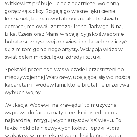
Witkiewicz próbuje uciec z ogarniętej wojenną
gorączką stolicy. Ścigają go własne lęki i cienie
kochanek, które uwodził i porzucał, ubóstwiał i
odtrącał, malował i zdradzał. Irena, Jadwiga, Nina,
Lilka, Czesia oraz Maria wracają, by jako świadome
bohaterki zmysłowej opowieści po latach rozliczyć
się z mitem genialnego artysty. Wciągają widza w
świat pełen miłości, lęku, zdrady i sztuki.
Spektakl przeniesie Was w czasie i przestrzeni do
międzywojennej Warszawy, upajającej się wolnością,
kabaretami i wodewilami, które brutalnie przerywa
wybuch wojny.
„Witkacja. Wodewil na krawędzi” to muzyczna
wyprawa do fantazmatycznej krainy jednego z
najbardziej intrygujących artystów XX wieku. To
także hołd dla niezwykłych kobiet i epoki, która
szukała w sztuce lekarstwa na lęki końca świata.