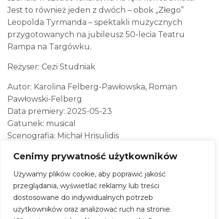
Jest to również jeden z dwóch – obok „Złego”
Leopolda Tyrmanda – spektakli muzycznych
przygotowanych na jubileusz 50-lecia Teatru
Rampa na Targówku.
Reżyser: Cezi Studniak
Autor: Karolina Felberg-Pawłowska, Roman
Pawłowski-Felberg
Data premiery: 2025-05-23
Gatunek: musical
Scenografia: Michał Hrisulidis
Muzyka: Grzegorz Rdzak
Cenimy prywatność użytkowników
Światło: Cezi Studniak
Choreografia: Alisa Makarenko
Używamy plików cookie, aby poprawić jakość
Kostiumy: Barbara Sikorska-Bouffał
przeglądania, wyświetlać reklamy lub treści
dostosowane do indywidualnych potrzeb
użytkowników oraz analizować ruch na stronie.