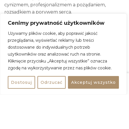
cynizmem, profesjonalizmem a pożądaniem,
rozsądkiem a porywem serca.
Cenimy prywatność użytkowników
Czy uda im się odnaleźć siebie, wyjść poza schematy
i stworzyć własną wersję filmowej fantazji?
Używamy plików cookie, aby poprawić jakość
Czy we współczesnej Polsce „Wirujący seks” nadal
przeglądania, wyświetlać reklamy lub treści
jest w stanie wywołać rewolucję?
dostosowane do indywidualnych potrzeb
użytkowników oraz analizować ruch na stronie.
Zapraszamy na taneczno-muzyczną odyseję do
Kliknięcie przycisku „Akceptuj wszystkie” oznacza
świata pełnego humoru, fantazji i miłosnego
zgodę na wykorzystywanie przez nas plików cookie.
uniesienia.
Dostosuj
Odrzucać
Akceptuj wszystko
Reżyser: Tadeusz Kabicz
Udostępnij
Kup bilet
Obsada: Agata Łabno, Karolina Gwóźdź, Maciej
Pawlak, Marek Zawadzki, Dominik Mironiuk,
Krzysztof Róg, Anna Mierzwa, Katarzyna Walczak.
Autor: Tadeusz Kabicz
Data premiery: 2024-04-20