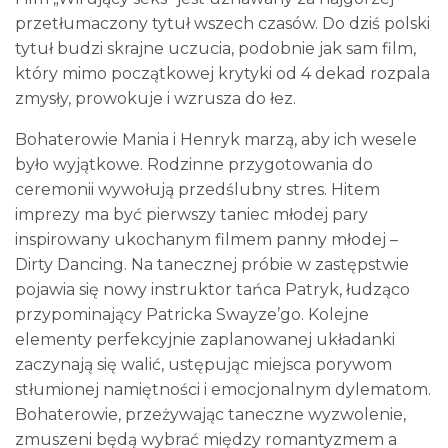
przetłumaczony tytuł wszech czasów. Do dziś polski
tytuł budzi skrajne uczucia, podobnie jak sam film,
który mimo początkowej krytyki od 4 dekad rozpala
zmysły, prowokuje i wzrusza do łez.
Bohaterowie Mania i Henryk marzą, aby ich wesele
było wyjątkowe. Rodzinne przygotowania do
ceremonii wywołują przedślubny stres. Hitem
imprezy ma być pierwszy taniec młodej pary
inspirowany ukochanym filmem panny młodej –
Dirty Dancing. Na tanecznej próbie w zastępstwie
pojawia się nowy instruktor tańca Patryk, łudząco
przypominający Patricka Swayze’go. Kolejne
elementy perfekcyjnie zaplanowanej układanki
zaczynają się walić, ustępując miejsca porywom
stłumionej namiętności i emocjonalnym dylematom.
Bohaterowie, przeżywając taneczne wyzwolenie,
zmuszeni będą wybrać między romantyzmem a