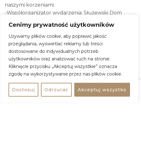
naszymi korzeniami.
-Współorganizator wydarzenia: Służewski Dom
Kultury.
Cenimy prywatność użytkowników
-Partner medialny: portal informacyjny „Nasz
Używamy plików cookie, aby poprawić jakość
Wybór”.
przeglądania, wyświetlać reklamy lub treści
___
dostosowane do indywidualnych potrzeb
„Великодні гаївки” у Варшаві — традиційне
użytkowników oraz analizować ruch na stronie.
святкування великодніх свят для всієї родини.
Kliknięcie przycisku „Akceptuj wszystkie” oznacza
Фонд „Український дім” разом з українською
zgodę na wykorzystywanie przez nas plików cookie.
скаутською організацією у Польщі “ПЛАСТ” та
фондом “Територія жінок” щиро запрошує на
Dostosuj
Odrzucać
Akceptuj wszystko
Udostępnij
bezpłatne
родинне свято „Великодні гаївки”!
Захід проходить під почесним патронатом
Посольства України в Республіці Польща. Це
чудова нагода для української громади та друзів
України у Польщі зібратися разом, відчути
атмосферу свята, співати, грати та плекати
українські великодні традиції.