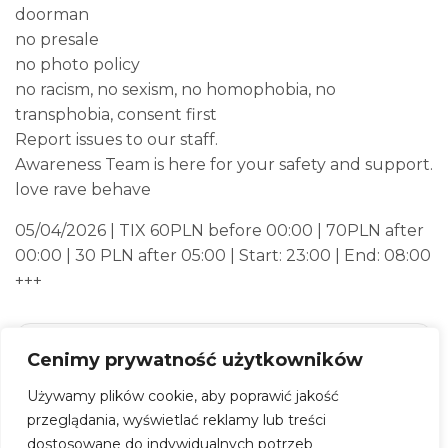
doorman
no presale
no photo policy
no racism, no sexism, no homophobia, no
transphobia, consent first
Report issues to our staff.
Awareness Team is here for your safety and support.
love rave behave
05/04/2026 | TIX 60PLN before 00:00 | 70PLN after
00:00 | 30 PLN after 05:00 | Start: 23:00 | End: 08:00
+++
Wielkanoc na Smolnej: RAMZI invites
Cenimy prywatność użytkowników
Używamy plików cookie, aby poprawić jakość
Kiedy:
5 kwietnia 2026, godz. 23:00
przeglądania, wyświetlać reklamy lub treści
Gdzie:
Smolna38
dostosowane do indywidualnych potrzeb