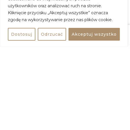
Adres:
ul. Smolna 38, 00-375 Warszawa
użytkowników oraz analizować ruch na stronie.
Wstęp:
30 – 70 zł
Kliknięcie przycisku „Akceptuj wszystkie” oznacza
zgodę na wykorzystywanie przez nas plików cookie.
ZOBACZ WIĘCEJ
Dostosuj
Odrzucać
Akceptuj wszystko
Udostępnij
Kup bilet
+
−