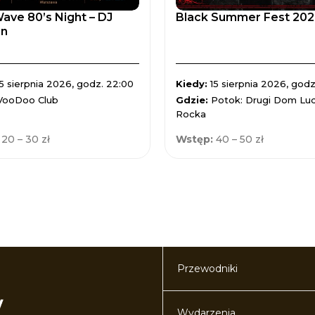
ve 80’s Night – DJ
Black Summer Fest 2026 
on
15 sierpnia 2026, godz. 22:00
Kiedy:
15 sierpnia 2026, godz
VooDoo Club
Gdzie:
Potok: Drugi Dom Lud
Rocka
:
20 – 30 zł
Wstęp:
40 – 50 zł
Przewodniki
Wydarzenia