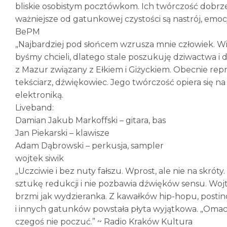
bliskie osobistym pocztówkom. Ich twórczość dobrze 
ważniejsze od gatunkowej czystości są nastrój, emocja
BePM
„Najbardziej pod słońcem wzrusza mnie człowiek. Wie
byśmy chcieli, dlatego stale poszukuję dziwactwa 
z Mazur związany z Ełkiem i Giżyckiem. Obecnie re
tekściarz, dźwiękowiec. Jego twórczość opiera się na a
elektroniką.
Liveband:
Damian Jakub Markoffski – gitara, bas
Jan Piekarski – klawisze
Adam Dąbrowski – perkusja, sampler
wojtek siwik
„Uczciwie i bez nuty fałszu. Wprost, ale nie na skrót
sztukę redukcji i nie pozbawia dźwięków sensu. Wo
brzmi jak wydzieranka. Z kawałków hip-hopu, postin
i innych gatunków powstała płyta wyjątkowa. „Omackie
czegoś nie poczuć.” ~ Radio Kraków Kultura