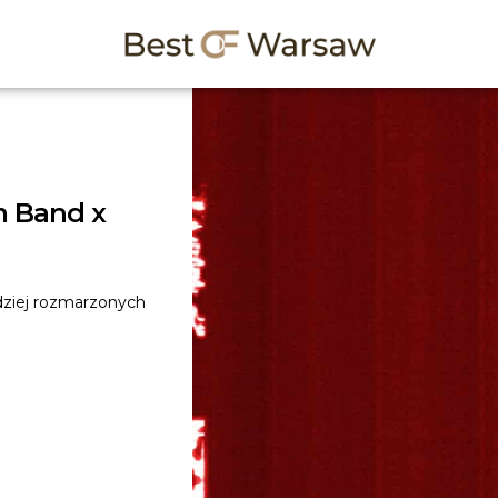
m Band x
dziej rozmarzonych