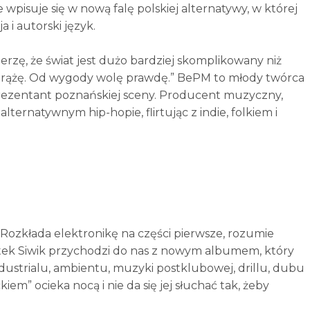
wpisuje się w nową falę polskiej alternatywy, w której
 i autorski język.
rzę, że świat jest dużo bardziej skomplikowany niż
i drążę. Od wygody wolę prawdę.” BePM to młody twórca
prezentant poznańskiej sceny. Producent muzyczny,
lternatywnym hip-hopie, flirtując z indie, folkiem i
y. Rozkłada elektronikę na części pierwsze, rozumie
jtek Siwik przychodzi do nas z nowym albumem, który
dustrialu, ambientu, muzyki postklubowej, drillu, dubu
m” ocieka nocą i nie da się jej słuchać tak, żeby