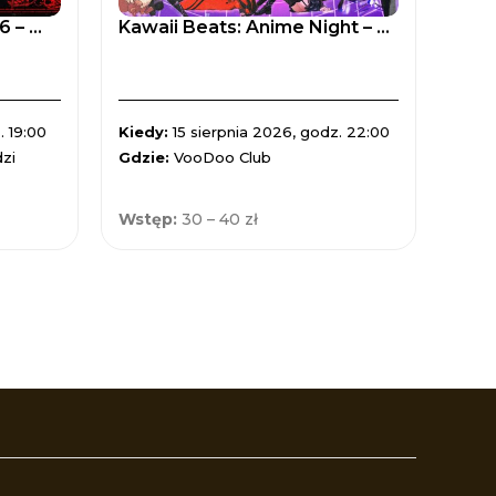
– ...
Kawaii Beats: Anime Night – ...
Andr
. 19:00
Kiedy:
15 sierpnia 2026, godz. 22:00
Kied
zi
Gdzie:
VooDoo Club
Gdzi
Wstęp:
30 – 40 zł
Wst