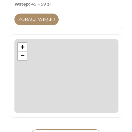
Wstęp:
49 – 59 zł
ZOBACZ WIĘCEJ
+
−