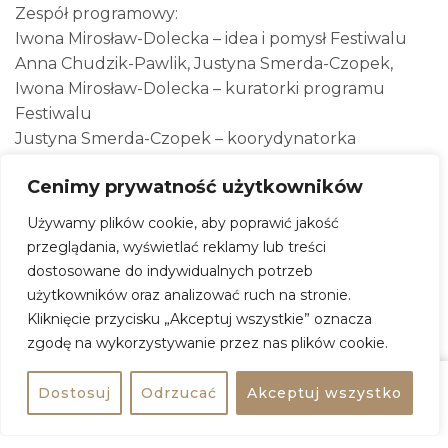
Zespół programowy:
Iwona Mirosław-Dolecka – idea i pomysł Festiwalu
Anna Chudzik-Pawlik, Justyna Smerda-Czopek,
Iwona Mirosław-Dolecka – kuratorki programu
Festiwalu
Justyna Smerda-Czopek – koorydynatorka
dostępności Festiwalu
Cenimy prywatność użytkowników
Jakub Krawczyk – producent Festiwalu
Używamy plików cookie, aby poprawić jakość
HARMONOGRAM WYDARZEŃ
przeglądania, wyświetlać reklamy lub treści
19.06 | piątek | godz. 9:00 i 12:30 | Park Żeromskiego
dostosowane do indywidualnych potrzeb
Widziane dotykiem – warsztaty GeoFormy | Ewa
użytkowników oraz analizować ruch na stronie.
Markiewicz-Adamczewska
Kliknięcie przycisku „Akceptuj wszystkie” oznacza
– Warsztaty dla grup zorganizowanych
zgodę na wykorzystywanie przez nas plików cookie.
– Czas trwania: 180 minut | Wiek: 9-14 lat
– Wstęp: bezpłatny, obowiązują zapisy
Dostosuj
Odrzucać
Akceptuj wszystko
Udostępnij
bezpłatne
– Dostępność: przedprzewodnik
19.06 | piątek | godz. 19:00 | Park Żeromskiego