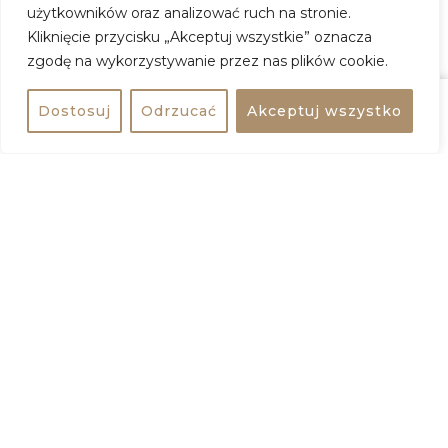
użytkowników oraz analizować ruch na stronie.
Kliknięcie przycisku „Akceptuj wszystkie” oznacza
zgodę na wykorzystywanie przez nas plików cookie.
Dostosuj
Odrzucać
Akceptuj wszystko
Udostępnij
bezpłatne
Udostępnij wydarzenie
Dodaj do kalendarza
Interesujące wydarzenia