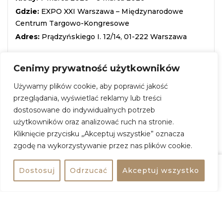
Gdzie:
EXPO XXI Warszawa – Międzynarodowe
Centrum Targowo-Kongresowe
Adres:
Prądzyńskiego I. 12/14, 01-222 Warszawa
Wstęp:
42 zł
Cenimy prywatność użytkowników
ZOBACZ WIĘCEJ
Używamy plików cookie, aby poprawić jakość
przeglądania, wyświetlać reklamy lub treści
dostosowane do indywidualnych potrzeb
użytkowników oraz analizować ruch na stronie.
+
Kliknięcie przycisku „Akceptuj wszystkie” oznacza
−
zgodę na wykorzystywanie przez nas plików cookie.
Dostosuj
Odrzucać
Akceptuj wszystko
Udostępnij
Kup bilet