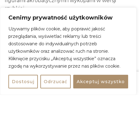
figurami akrobatycznymi i wykopami w wersji
szybkiej.
Uniwersalny charakter, porywająca muzyka oraz
Cenimy prywatność użytkowników
brak sztywnych zasad i reguł sprawiają, że Lindy Hop
Używamy plików cookie, aby poprawić jakość
zdobywa coraz większą rzeszę miłośników na całym
przeglądania, wyświetlać reklamy lub treści
świecie. Dołącz do tej społeczności!
dostosowane do indywidualnych potrzeb
użytkowników oraz analizować ruch na stronie.
O SWINGOUT.PL
Kliknięcie przycisku „Akceptuj wszystkie” oznacza
Od 2009 roku uczymy, jak bawić się do muzyki
zgodę na wykorzystywanie przez nas plików cookie.
swingowej!
Prowadzimy regularne kursy tańców swingowych
Dostosuj
Odrzucać
Akceptuj wszystko
w Warszawie.
Udostępnij
bezpłatne
Organizujemy warsztaty, festiwale i potańcówki.
Dajemy pokazy na eventach firmowych,
zapewniamy animacje taneczne dla gości.
Nie przegap zapisów na najlepszą godzinę w Twoim
tygodniowym grafiku!