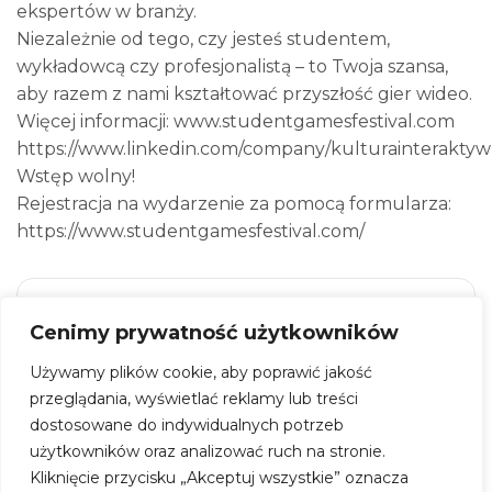
ekspertów w branży.
Niezależnie od tego, czy jesteś studentem,
wykładowcą czy profesjonalistą – to Twoja szansa,
aby razem z nami kształtować przyszłość gier wideo.
Więcej informacji: www.studentgamesfestival.com
https://www.linkedin.com/company/kulturainteraktyw
Wstęp wolny!
Rejestracja na wydarzenie za pomocą formularza:
https://www.studentgamesfestival.com/
Student Games Festival
Cenimy prywatność użytkowników
Gdzie:
Centrum Kreatywności Targowa
Używamy plików cookie, aby poprawić jakość
Adres:
ul. Targowa 56, 03-733 Warszawa
przeglądania, wyświetlać reklamy lub treści
dostosowane do indywidualnych potrzeb
Wstęp:
wydarzenie darmowe
użytkowników oraz analizować ruch na stronie.
Kliknięcie przycisku „Akceptuj wszystkie” oznacza
ZOBACZ WIĘCEJ