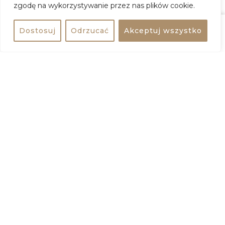
zgodę na wykorzystywanie przez nas plików cookie.
Dostosuj
Odrzucać
Akceptuj wszystko
Udostępnij
bezpłatne
+
−
Udostępnij wydarzenie
Dodaj do kalendarza