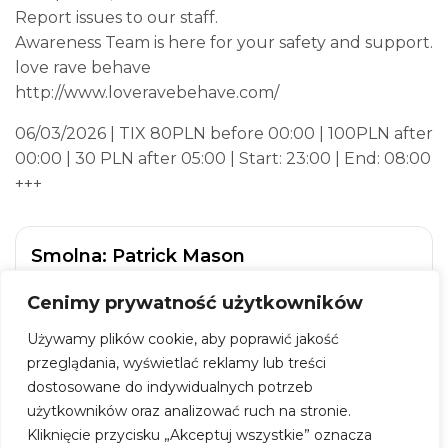
Report issues to our staff.
Awareness Team is here for your safety and support.
love rave behave
http://www.loveravebehave.com/
06/03/2026 | TIX 80PLN before 00:00 | 100PLN after
00:00 | 30 PLN after 05:00 | Start: 23:00 | End: 08:00
+++
Smolna: Patrick Mason
Kiedy:
6 marca 2026, godz. 23:00
Cenimy prywatność użytkowników
Gdzie:
Smolna38
Używamy plików cookie, aby poprawić jakość
Adres:
ul. Smolna 38, 00-375 Warszawa
przeglądania, wyświetlać reklamy lub treści
dostosowane do indywidualnych potrzeb
Wstęp:
30 – 100 zł
użytkowników oraz analizować ruch na stronie.
Kliknięcie przycisku „Akceptuj wszystkie” oznacza
ZOBACZ WIĘCEJ