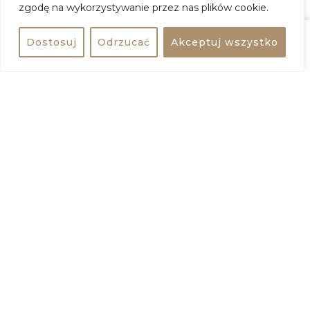
zgodę na wykorzystywanie przez nas plików cookie.
Dostosuj
Odrzucać
Akceptuj wszystko
Udostępnij
Kup bilet
+
−
Udostępnij wydarzenie
Dodaj do kalendarza